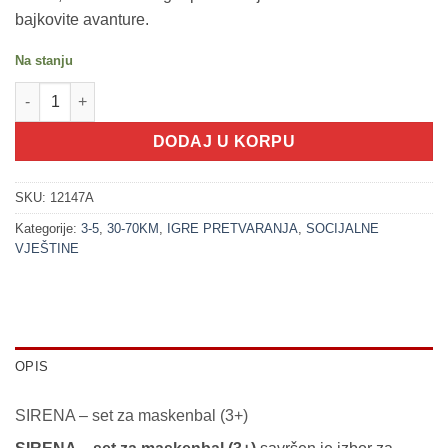
bajkovite avanture.
Na stanju
200223 SIRENA - set za maskenbal (3+) količina
DODAJ U KORPU
SKU:
12147A
Kategorije:
3-5
,
30-70KM
,
IGRE PRETVARANJA
,
SOCIJALNE
VJEŠTINE
OPIS
SIRENA – set za maskenbal (3+)