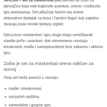
SIRENA – set za maskenbal (3+)
savršen je izbor za
djevojčice koje vole bajkovite avanture, sirene i maštovitu
igru pretvaranja. Set uključuje šareni rep sirene,
dekorativni dodatak za kosu i čarobni štapić koji zajedno
stvaraju pravi morski fantasy izgled.
Djeca kroz maskenbal i igru uloga mogu osmišljavati
vlastite priče i avanture, dok istovremeno razvijaju
kreativnost, maštu i samopouzdanje kroz zabavnu i aktivnu
igru.
Zašto je set za maskenbal sirena odličan za
razvoj
Ovaj set može pomoći u razvoju:
mašte i kreativnosti,
socijalnih vještina,
samostalne i grupne igre,