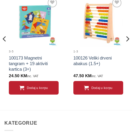
Sačuvaj
Sačuvaj
proizvod
proizvod
3-5
1-3
100173 Magnetni
100126 Veliki drveni
tangram + 19 aktiviti
abakus (1.5+)
kartica (3+)
24.50
KM
47.50
KM
inc. VAT
inc. VAT
Dodaj u korpu
Dodaj u korpu
KATEGORIJE