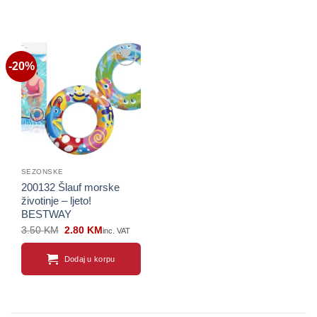
-20%
Sačuvaj
proizvod
SEZONSKE
200132 Šlauf morske
životinje – ljeto!
BESTWAY
Original
Current
3.50
KM
2.80
KM
inc. VAT
price
price
was:
is:
3.50 KM.
2.80 KM.
Dodaj u korpu