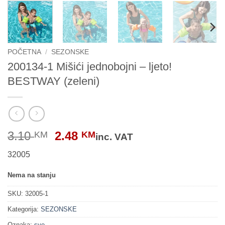
POČETNA
/
SEZONSKE
200134-1 Mišići jednobojni – ljeto!
BESTWAY (zeleni)
Original
Current
3.10
2.48
KM
KM
inc. VAT
price
price
32005
was:
is:
3.10 KM.
2.48 KM.
Nema na stanju
SKU:
32005-1
Kategorija:
SEZONSKE
Oznaka:
sve