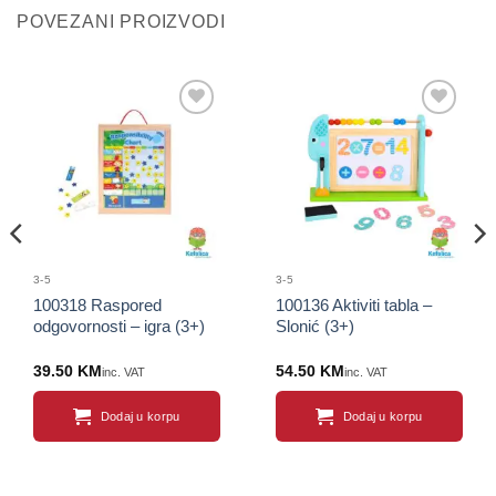
POVEZANI PROIZVODI
Sačuvaj
Sačuvaj
proizvod
proizvod
3-5
3-5
100318 Raspored
100136 Aktiviti tabla –
odgovornosti – igra (3+)
Slonić (3+)
39.50
KM
54.50
KM
inc. VAT
inc. VAT
Dodaj u korpu
Dodaj u korpu