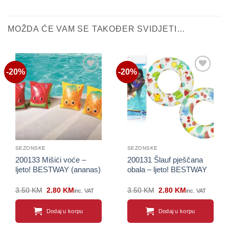
MOŽDA ĆE VAM SE TAKOĐER SVIDJETI…
-20%
-20%
Sačuvaj
Sačuvaj
proizvod
proizvod
SEZONSKE
SEZONSKE
200133 Mišići voće –
200131 Šlauf pješčana
ljeto! BESTWAY (ananas)
obala – ljeto! BESTWAY
Original
Current
Original
Current
3.50
KM
2.80
KM
3.50
KM
2.80
KM
inc. VAT
inc. VAT
price
price
price
price
was:
is:
was:
is:
3.50 KM.
2.80 KM.
3.50 KM.
2.80 KM.
Dodaj u korpu
Dodaj u korpu