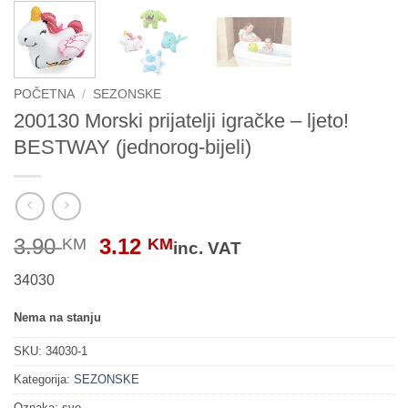
POČETNA
/
SEZONSKE
200130 Morski prijatelji igračke – ljeto!
BESTWAY (jednorog-bijeli)
Original
Current
3.90
3.12
KM
KM
inc. VAT
price
price
34030
was:
is:
3.90 KM.
3.12 KM.
Nema na stanju
SKU:
34030-1
Kategorija:
SEZONSKE
Oznaka:
sve