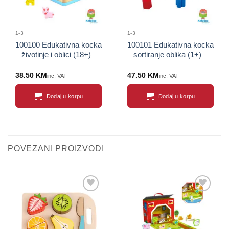
1-3
1-3
100100 Edukativna kocka
100101 Edukativna kocka
– životinje i oblici (18+)
– sortiranje oblika (1+)
38.50
KM
47.50
KM
inc. VAT
inc. VAT
Dodaj u korpu
Dodaj u korpu
POVEZANI PROIZVODI
Sačuvaj
Sačuvaj
proizvod
proizvod