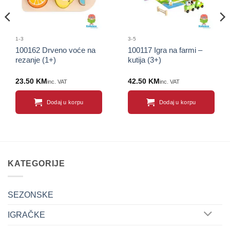
1-3
3-5
100162 Drveno voće na
100117 Igra na farmi –
rezanje (1+)
kutija (3+)
23.50
KM
42.50
KM
inc. VAT
inc. VAT
Dodaj u korpu
Dodaj u korpu
KATEGORIJE
SEZONSKE
IGRAČKE