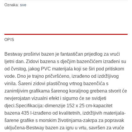
Oznaka:
sve
OPIS
Bestway proširivi bazen je fantastičan prijedlog za vrući
ljetni dan. Zidovi bazena s dječjim bazenčićem izrađeni su
od čvrstog, jakog PVC materijala koji se širi pod pritiskom
vode. Dno je trajno pričvršćeno, izrađeno od izdržljivog
vinila. Šareni zidovi plastičnog vrtnog bazenčića s
zanimljivim grafikama šarenog koraljnog grebena stvorit će
nevjerojatan vizualni efekt i sigurno će se svidjeti
djeci.Specifikacija:-dimenzije 152 x 25 cm-kapacitet
bazena 435 l-izrađeno od kvalitetnih, izdržljivih materijala-
šarene grafike s morskim životinjama-zakrpa za popravak
uključena-Bestway bazen za igru u vrtu, savršen za vruće