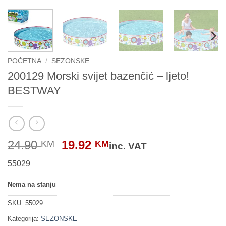
POČETNA
/
SEZONSKE
200129 Morski svijet bazenčić – ljeto!
BESTWAY
Original
Current
24.90
19.92
KM
KM
inc. VAT
price
price
55029
was:
is:
24.90 KM.
19.92 KM.
Nema na stanju
SKU:
55029
Kategorija:
SEZONSKE