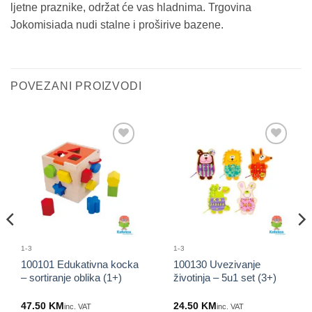
ljetne praznike, održat će vas hladnima. Trgovina
Jokomisiada nudi stalne i proširive bazene.
POVEZANI PROIZVODI
Sačuvaj
Sačuvaj
proizvod
proizvod
1-3
1-3
100101 Edukativna kocka
100130 Uvezivanje
– sortiranje oblika (1+)
životinja – 5u1 set (3+)
47.50
KM
24.50
KM
inc. VAT
inc. VAT