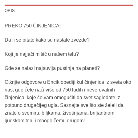
OPIS
PREKO 750 ČINJENICA!
Da li se pitate kako su nastale zvezde?
Koji je najjači mišić u našem telu?
Gde se nalazi najsuvlja pustinja na planeti?
Otkrijte odgovore u Enciklopediji kul činjenica iz sveta oko
nas, gde ćete naći više od 750 ludih i neverovatnih
činjenica, koje će vam omogućiti da svet sagledate iz
potpuno drugačijeg ugla. Saznajte sve što ste želeli da
znate o svemiru, biljkama, životinjama, briljantnom
ljudskom telu i mnogo čemu drugom!