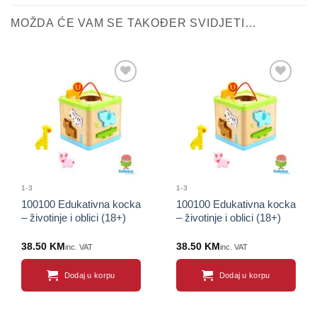
MOŽDA ĆE VAM SE TAKOĐER SVIDJETI…
Sačuvaj
Sačuvaj
proizvod
proizvod
1-3
1-3
100100 Edukativna kocka
100100 Edukativna kocka
– životinje i oblici (18+)
– životinje i oblici (18+)
38.50
KM
38.50
KM
inc. VAT
inc. VAT
Dodaj u korpu
Dodaj u korpu