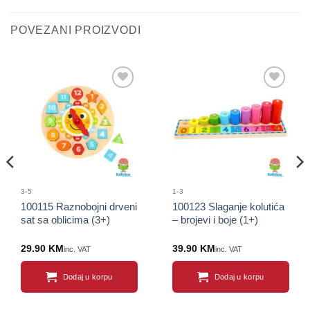
POVEZANI PROIZVODI
Sačuvaj
Sačuvaj
proizvod
proizvod
3-5
1-3
100115 Raznobojni drveni
100123 Slaganje kolutića
sat sa oblicima (3+)
– brojevi i boje (1+)
29.90
KM
39.90
KM
inc. VAT
inc. VAT
Dodaj u korpu
Dodaj u korpu