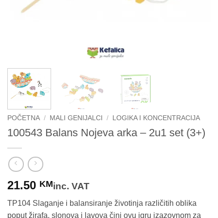
POČETNA
/
MALI GENIJALCI
/
LOGIKA I KONCENTRACIJA
100543 Balans Nojeva arka – 2u1 set (3+)
21.50
KM
inc. VAT
TP104 Slaganje i balansiranje životinja različitih oblika
poput žirafa, slonova i lavova čini ovu igru izazovnom za