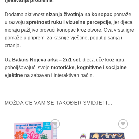
rješavanja problema
.
Dodatna aktivnost
nizanja životinja na konopac
pomaže
u razvoju
spretnosti ruku i vizuelne percepcije
, jer djeca
moraju pažljivo provući konopac kroz otvore. Ova vrsta igre
pomaže u pripremi za kasnije vještine, poput pisanja i
crtanja.
Uz
Balans Nojeva arka – 2u1 set,
djeca uče kroz igru,
poboljšavajući svoje
motoričke, kognitivne i socijalne
vještine
na zabavan i interaktivan način.
MOŽDA ĆE VAM SE TAKOĐER SVIDJETI…
Sačuvaj
Sačuvaj
proizvod
proizvod