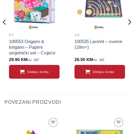
5-7
1-3
100553 Origami &
100535 Lavirint – svemir
kirigami – Papirni
(18m+)
umjetnički set – Cvijeće
(5+)
29.90
KM
28.50
KM
inc. VAT
inc. VAT
Dodaj u korpu
Dodaj u korpu
POVEZANI PROIZVODI
Sačuvaj
Sačuvaj