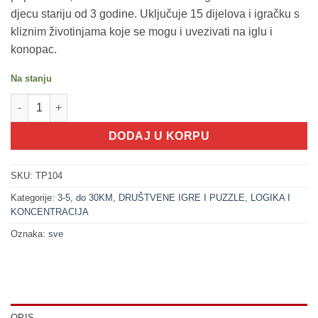
djecu stariju od 3 godine. Uključuje 15 dijelova i igračku s
kliznim životinjama koje se mogu i uvezivati na iglu i
konopac.
Na stanju
100543 Balans Nojeva arka - 2u1 set (3+) količina
DODAJ U KORPU
SKU:
TP104
Kategorije:
3-5
,
do 30KM
,
DRUŠTVENE IGRE I PUZZLE
,
LOGIKA I
KONCENTRACIJA
Oznaka:
sve
OPIS