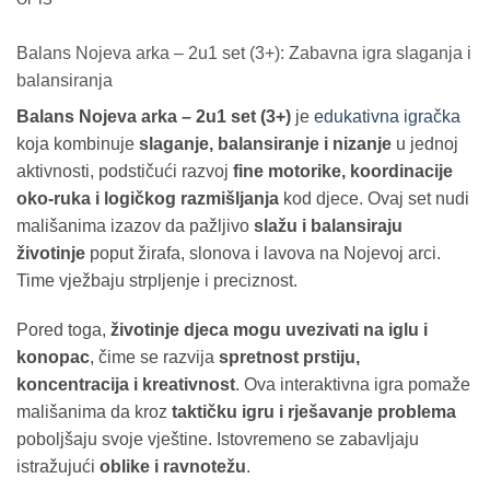
Balans Nojeva arka – 2u1 set (3+): Zabavna igra slaganja i
balansiranja
Balans Nojeva arka – 2u1 set (3+)
je
edukativna igračka
koja kombinuje
slaganje, balansiranje i nizanje
u jednoj
aktivnosti, podstičući razvoj
fine motorike, koordinacije
oko-ruka i logičkog razmišljanja
kod djece. Ovaj set nudi
mališanima izazov da pažljivo
slažu i balansiraju
životinje
poput žirafa, slonova i lavova na Nojevoj arci.
Time vježbaju strpljenje i preciznost.
Pored toga,
životinje djeca mogu uvezivati na iglu i
konopac
, čime se razvija
spretnost prstiju,
koncentracija i kreativnost
. Ova interaktivna igra pomaže
mališanima da kroz
taktičku igru i rješavanje problema
poboljšaju svoje vještine. Istovremeno se zabavljaju
istražujući
oblike i ravnotežu
.