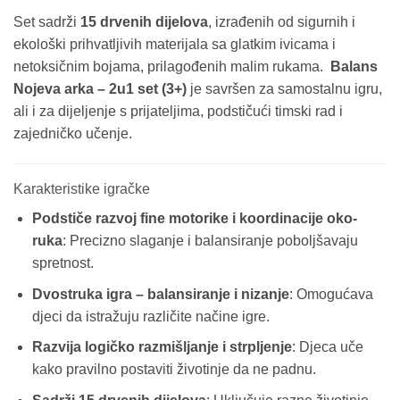
Set sadrži
15 drvenih dijelova
, izrađenih od sigurnih i
ekološki prihvatljivih materijala sa glatkim ivicama i
netoksičnim bojama, prilagođenih malim rukama.
Balans
Nojeva arka – 2u1 set (3+)
je savršen za samostalnu igru,
ali i za dijeljenje s prijateljima, podstičući timski rad i
zajedničko učenje.
Karakteristike igračke
Podstiče razvoj fine motorike i koordinacije oko-
ruka
: Precizno slaganje i balansiranje poboljšavaju
spretnost.
Dvostruka igra – balansiranje i nizanje
: Omogućava
djeci da istražuju različite načine igre.
Razvija logičko razmišljanje i strpljenje
: Djeca uče
kako pravilno postaviti životinje da ne padnu.