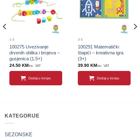
proizvod
proizvod
1-3
3-5
100275 Uvezivanje
100291 Matematički
drvenih oblika i brojeva –
štapići – kreativna igra
gusjenica (1.5+)
(3+)
24.50
KM
39.90
KM
inc. VAT
inc. VAT
Dodaj u korpu
Dodaj u korpu
KATEGORIJE
SEZONSKE