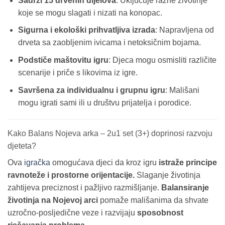
Sadrži 15 drvenih dijelova
: Uključuje razne životinje
koje se mogu slagati i nizati na konopac.
Sigurna i ekološki prihvatljiva izrada
: Napravljena od
drveta sa zaobljenim ivicama i netoksičnim bojama.
Podstiče maštovitu igru
: Djeca mogu osmisliti različite
scenarije i priče s likovima iz igre.
Savršena za individualnu i grupnu igru
: Mališani
mogu igrati sami ili u društvu prijatelja i porodice.
Kako Balans Nojeva arka – 2u1 set (3+) doprinosi razvoju
djeteta?
Ova
igračka
omogućava djeci da kroz igru
istraže principe
ravnoteže i prostorne orijentacije.
Slaganje životinja
zahtijeva preciznost i pažljivo razmišljanje.
Balansiranje
životinja na Nojevoj arci
pomaže mališanima da shvate
uzročno-posljedične veze i razvijaju
sposobnost