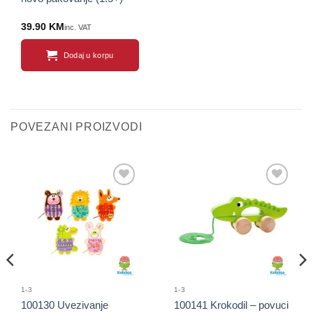
39.90
KM
inc. VAT
Dodaj u korpu
POVEZANI PROIZVODI
Sačuvaj
Sačuvaj
proizvod
proizvod
1-3
1-3
100130 Uvezivanje
100141 Krokodil – povuci