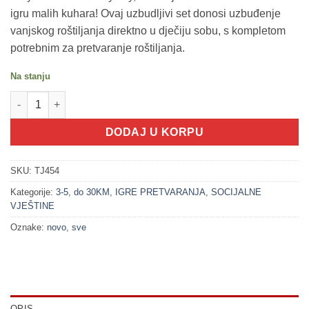
igru malih kuhara! Ovaj uzbudljivi set donosi uzbuđenje
vanjskog roštiljanja direktno u dječiju sobu, s kompletom
potrebnim za pretvaranje roštiljanja.
Na stanju
100524 Roštilj - igra pretvaranja (3+) količina
DODAJ U KORPU
SKU:
TJ454
Kategorije:
3-5
,
do 30KM
,
IGRE PRETVARANJA
,
SOCIJALNE
VJEŠTINE
Oznake:
novo
,
sve
OPIS