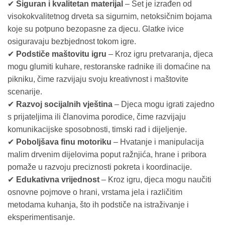
✔
Siguran i kvalitetan materijal
– Set je izrađen od
visokokvalitetnog drveta sa sigurnim, netoksičnim bojama
koje su potpuno bezopasne za djecu. Glatke ivice
osiguravaju bezbjednost tokom igre.
✔
Podstiče maštovitu igru
– Kroz igru pretvaranja, djeca
mogu glumiti kuhare, restoranske radnike ili domaćine na
pikniku, čime razvijaju svoju kreativnost i maštovite
scenarije.
✔
Razvoj socijalnih vještina
– Djeca mogu igrati zajedno
s prijateljima ili članovima porodice, čime razvijaju
komunikacijske sposobnosti, timski rad i dijeljenje.
✔
Poboljšava finu motoriku
– Hvatanje i manipulacija
malim drvenim dijelovima poput ražnjića, hrane i pribora
pomaže u razvoju preciznosti pokreta i koordinacije.
✔
Edukativna vrijednost
– Kroz igru, djeca mogu naučiti
osnovne pojmove o hrani, vrstama jela i različitim
metodama kuhanja, što ih podstiče na istraživanje i
eksperimentisanje.