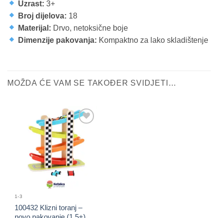
Uzrast:
3+
Broj dijelova:
18
Materijal:
Drvo, netoksične boje
Dimenzije pakovanja:
Kompaktno za lako skladištenje
MOŽDA ĆE VAM SE TAKOĐER SVIDJETI…
Sačuvaj
proizvod
1-3
100432 Klizni toranj –
novo pakovanje (1.5+)