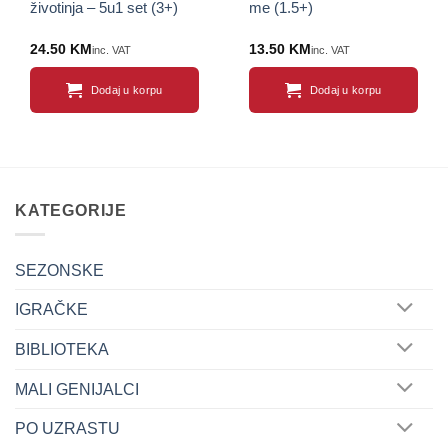
životinja – 5u1 set (3+)
me (1.5+)
24.50
KM
13.50
KM
inc. VAT
inc. VAT
Dodaj u korpu
Dodaj u korpu
KATEGORIJE
SEZONSKE
IGRAČKE
BIBLIOTEKA
MALI GENIJALCI
PO UZRASTU