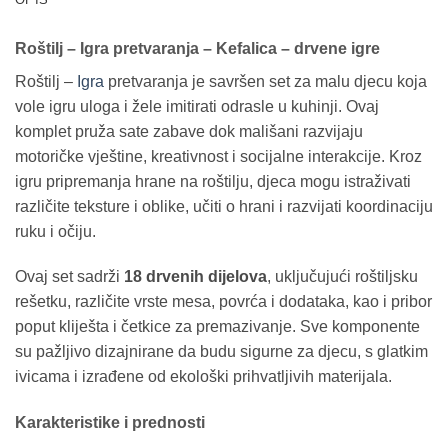
Roštilj – Igra pretvaranja – Kefalica – drvene igre
Roštilj –
Igra
pretvaranja je savršen set za malu djecu koja
vole igru uloga i žele imitirati odrasle u kuhinji. Ovaj
komplet pruža sate zabave dok mališani razvijaju
motoričke vještine, kreativnost i socijalne interakcije. Kroz
igru pripremanja hrane na roštilju, djeca mogu istraživati
različite teksture i oblike, učiti o hrani i razvijati koordinaciju
ruku i očiju.
Ovaj set sadrži
18 drvenih dijelova
, uključujući roštiljsku
rešetku, različite vrste mesa, povrća i dodataka, kao i pribor
poput kliješta i četkice za premazivanje. Sve komponente
su pažljivo dizajnirane da budu sigurne za djecu, s glatkim
ivicama i izrađene od ekološki prihvatljivih materijala.
Karakteristike i prednosti