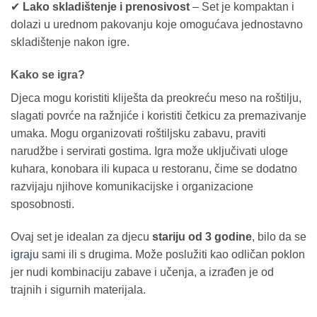
✔
Lako skladištenje i prenosivost
– Set je kompaktan i
dolazi u urednom pakovanju koje omogućava jednostavno
skladištenje nakon igre.
Kako se igra?
Djeca mogu koristiti kliješta da preokreću meso na roštilju,
slagati povrće na ražnjiće i koristiti četkicu za premazivanje
umaka. Mogu organizovati roštiljsku zabavu, praviti
narudžbe i servirati gostima. Igra može uključivati uloge
kuhara, konobara ili kupaca u restoranu, čime se dodatno
razvijaju njihove komunikacijske i organizacione
sposobnosti.
Ovaj set je idealan za djecu
stariju od 3 godine
, bilo da se
igraju
sami ili s drugima. Može poslužiti kao odličan poklon
jer nudi kombinaciju zabave i učenja, a izrađen je od
trajnih i sigurnih materijala.