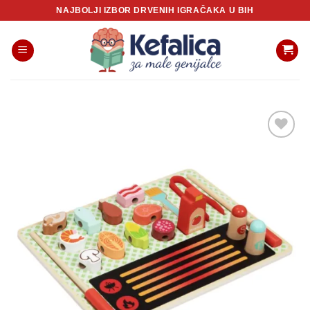
Skip
NAJBOLJI IZBOR DRVENIH IGRAČAKA U BIH
to
content
Sačuvaj
proizvod