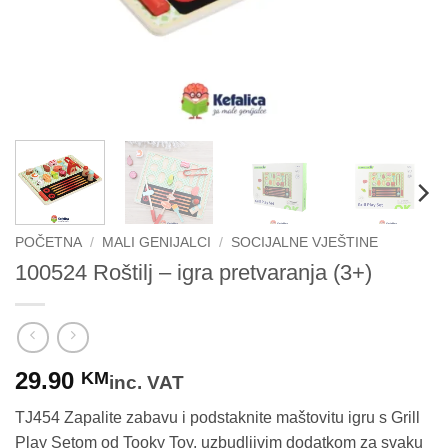
POČETNA
/
MALI GENIJALCI
/
SOCIJALNE VJEŠTINE
100524 Roštilj – igra pretvaranja (3+)
29.90
KM
inc. VAT
TJ454 Zapalite zabavu i podstaknite maštovitu igru s Grill
Play Setom od Tooky Toy, uzbudljivim dodatkom za svaku