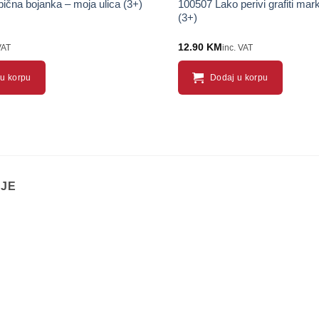
ična bojanka – moja ulica (3+)
100507 Lako perivi grafiti mark
(3+)
12.90
KM
VAT
inc. VAT
u korpu
Dodaj u korpu
IJE