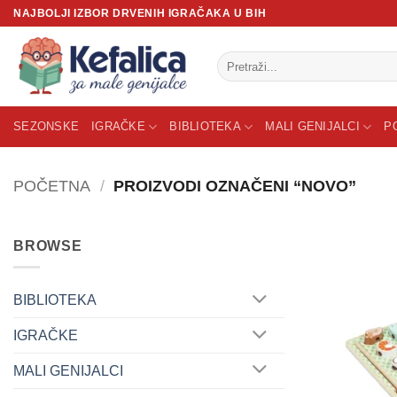
Skip
NAJBOLJI IZBOR DRVENIH IGRAČAKA U BIH
to
content
Pretraži:
SEZONSKE
IGRAČKE
BIBLIOTEKA
MALI GENIJALCI
P
POČETNA
/
PROIZVODI OZNAČENI “NOVO”
BROWSE
BIBLIOTEKA
IGRAČKE
MALI GENIJALCI