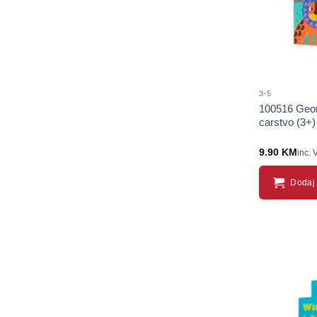
3-5
100516 Geome
carstvo (3+)
9.90
KM
inc. 
Dodaj 