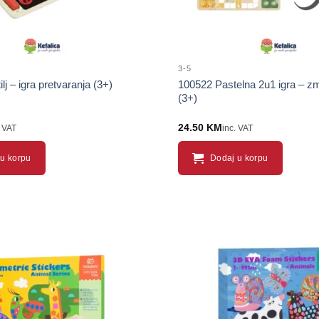
3-5
j – igra pretvaranja (3+)
100522 Pastelna 2u1 igra – zmi
(3+)
24.50
KM
. VAT
inc. VAT
u korpu
Dodaj u korpu