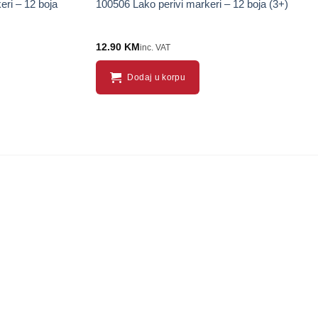
eri – 12 boja
100506 Lako perivi markeri – 12 boja (3+)
12.90
KM
inc. VAT
Dodaj u korpu