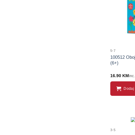
5-7
100512 Oboji 
(6+)
16.90
KM
inc
Dodaj 
3-5