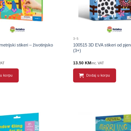
3-5
trijski stikeri – životinjsko
100515 3D EVA stikeri od pjene
(3+)
13.50
KM
VAT
inc. VAT
u korpu
Dodaj u korpu