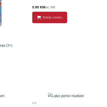
5.90
KM
inc. VAT
Dodaj u korpu
oja (3+)
3-5