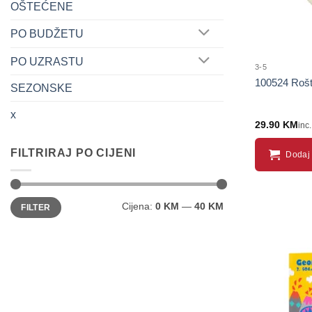
OŠTEĆENE
PO BUDŽETU
PO UZRASTU
3-5
100524 Roštil
SEZONSKE
x
29.90
KM
inc
FILTRIRAJ PO CIJENI
Dodaj 
Minimalna
Maksimalna
Cijena:
0 KM
—
40 KM
FILTER
cijena
cijena