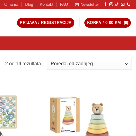
O nama
Blog
Kontakt
FAQ
Newsletter
PRIJAVA / REGISTRACIJA
KORPA /
0.00
KM
Sorted
–12 od 14 rezultata
by
latest