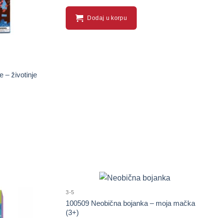
Dodaj u korpu
 – životinje
3-5
100509 Neobična bojanka – moja mačka
(3+)