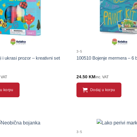
3-5
i ukrasi prozor – kreativni set
100510 Bojenje mermera – 6 b
24.50
KM
. VAT
inc. VAT
u korpu
Dodaj u korpu
3-5