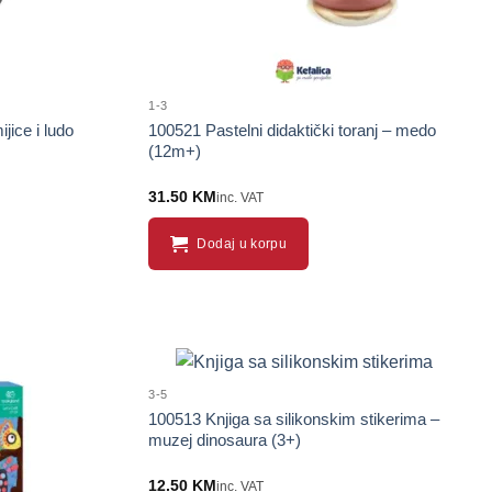
1-3
jice i ludo
100521 Pastelni didaktički toranj – medo
(12m+)
31.50
KM
inc. VAT
Dodaj u korpu
3-5
100513 Knjiga sa silikonskim stikerima –
muzej dinosaura (3+)
12.50
KM
inc. VAT