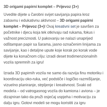
3D origami papirni komplet – Prijevoz (3+)
Uvedite dijete u čarobni svijet savijanja papira kroz
zabavnu i edukativnu aktivnost –
3D origami papirni
komplet – Prijevoz (3+)
! Ovaj
kreativni set
je savršen za
početnike i djecu koja tek otkrivaju rad rukama, fokus i
važnost preciznosti. U pakovanju se nalazi unaprijed
odštampan papir sa šarama, jasno označenim linijama za
savijanje, kao i detaljne upute koje korak po korak vode
dijete ka konačnom cilju: izradi deset trodimenzionalnih
vozila spremnih za igru!
Izrada 3D papirnih vozila ne samo da razvija finu motoriku i
koordinaciju oko-ruka, već podstiče i logičko razmišljanje,
vizuelno planiranje, strpljenje i kreativnost. Svaki od
modela – od vatrogasnog vozila do kamiona i aviona – je
dizajniran tako da pruži osjećaj uspjeha i motivaciju za
dalju igru. Gotovi modeli se mogu koristiti za igru