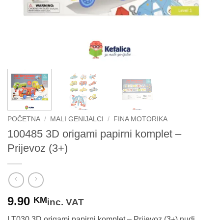
POČETNA
/
MALI GENIJALCI
/
FINA MOTORIKA
100485 3D origami papirni komplet –
Prijevoz (3+)
9.90
KM
inc. VAT
LT030 3D origami papirni komplet – Prijevoz (3+) nudi