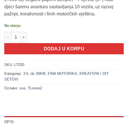
djeci šarenu avanturu sastavljanja 10 vozila, uz razvoj
pažnje, kreativnosti i finih motoričkih vještina.
Na stanju
100485 3D origami papirni komplet - Prijevoz (3+) količina
DODAJ U KORPU
SKU:
LT030
Kategorije:
3-5
,
do 30KM
,
FINA MOTORIKA
,
KREATIVNI I DIY
SETOVI
Oznake:
sve
,
TLnove2
OPIS