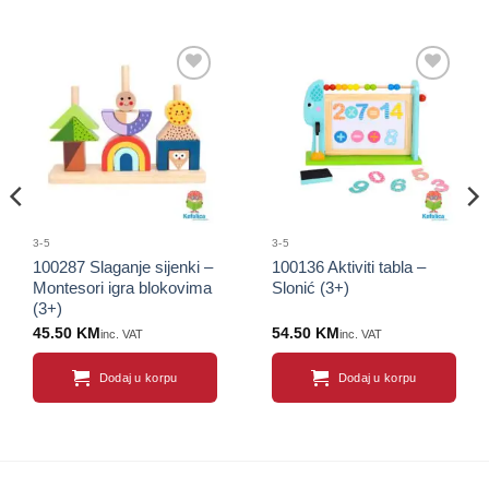
Sačuvaj
Sačuvaj
proizvod
proizvod
3-5
3-5
100287 Slaganje sijenki –
100136 Aktiviti tabla –
Montesori igra blokovima
Slonić (3+)
(3+)
45.50
KM
54.50
KM
inc. VAT
inc. VAT
Dodaj u korpu
Dodaj u korpu