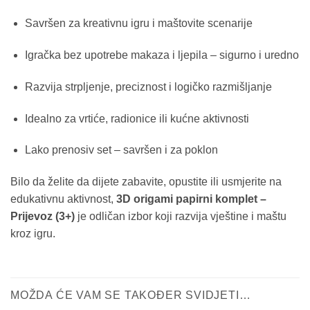
Savršen za kreativnu igru i maštovite scenarije
Igračka bez upotrebe makaza i ljepila – sigurno i uredno
Razvija strpljenje, preciznost i logičko razmišljanje
Idealno za vrtiće, radionice ili kućne aktivnosti
Lako prenosiv set – savršen i za poklon
Bilo da želite da dijete zabavite, opustite ili usmjerite na
edukativnu aktivnost,
3D origami papirni komplet –
Prijevoz (3+)
je odličan izbor koji razvija vještine i maštu
kroz igru.
MOŽDA ĆE VAM SE TAKOĐER SVIDJETI…