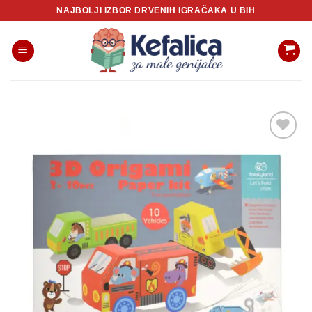
Skip
NAJBOLJI IZBOR DRVENIH IGRAČAKA U BIH
to
content
Sačuvaj
proizvod