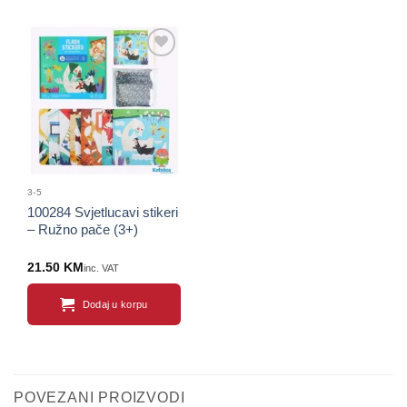
Sačuvaj
proizvod
3-5
100284 Svjetlucavi stikeri
– Ružno pače (3+)
21.50
KM
inc. VAT
Dodaj u korpu
POVEZANI PROIZVODI