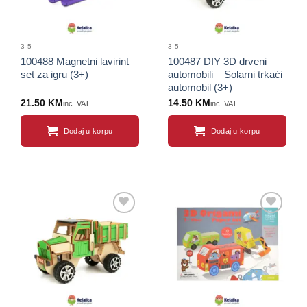
3-5
3-5
100488 Magnetni lavirint –
100487 DIY 3D drveni
set za igru (3+)
automobili – Solarni trkaći
automobil (3+)
21.50
KM
14.50
KM
inc. VAT
inc. VAT
Dodaj u korpu
Dodaj u korpu
Sačuvaj
Sačuvaj
proizvod
proizvod