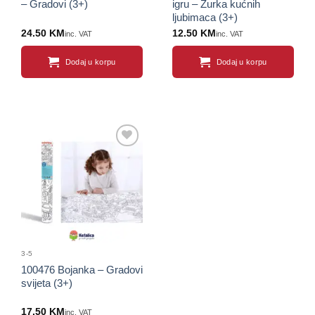
– Gradovi (3+)
igru – Žurka kućnih
ljubimaca (3+)
24.50
KM
12.50
KM
inc. VAT
inc. VAT
Dodaj u korpu
Dodaj u korpu
Sačuvaj
proizvod
3-5
100476 Bojanka – Gradovi
svijeta (3+)
17.50
KM
inc. VAT