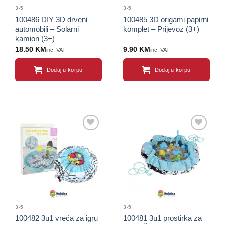
3-5
3-5
100486 DIY 3D drveni
100485 3D origami papirni
automobili – Solarni
komplet – Prijevoz (3+)
kamion (3+)
18.50
KM
9.90
KM
inc. VAT
inc. VAT
Dodaj u korpu
Dodaj u korpu
Sačuvaj
Sačuvaj
proizvod
proizvod
3-5
3-5
100482 3u1 vreća za igru
100481 3u1 prostirka za