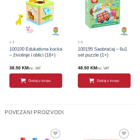
proizvod
proizvod
1-3
1-3
100100 Edukativna kocka
100195 Saobraćaj – 6u1
– životinje i oblici (18+)
set puzzle (1+)
38.50
KM
48.50
KM
inc. VAT
inc. VAT
Dodaj u korpu
Dodaj u korpu
POVEZANI PROIZVODI