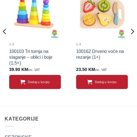
Sačuvaj
Sačuvaj
proizvod
proizvod
1-3
1-3
100103 Tri tornja na
100162 Drveno voće na
slaganje – oblici i boje
rezanje (1+)
(1.5+)
39.90
KM
23.50
KM
inc. VAT
inc. VAT
Dodaj u korpu
Dodaj u korpu
KATEGORIJE