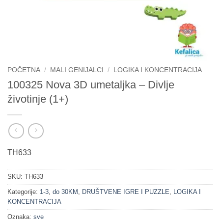
POČETNA
/
MALI GENIJALCI
/
LOGIKA I KONCENTRACIJA
100325 Nova 3D umetaljka – Divlje
životinje (1+)
TH633
SKU:
TH633
Kategorije:
1-3
,
do 30KM
,
DRUŠTVENE IGRE I PUZZLE
,
LOGIKA I
KONCENTRACIJA
Oznaka:
sve