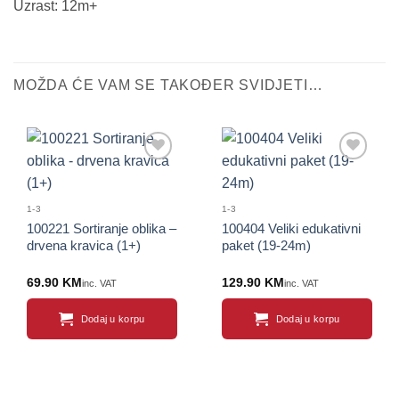
Uzrast: 12m+
MOŽDA ĆE VAM SE TAKOĐER SVIDJETI…
1-3
1-3
100221 Sortiranje oblika –
100404 Veliki edukativni
drvena kravica (1+)
paket (19-24m)
69.90
KM
129.90
KM
inc. VAT
inc. VAT
Dodaj u korpu
Dodaj u korpu