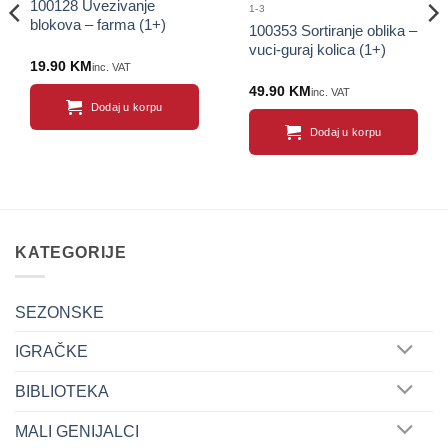
100128 Uvezivanje
1-3
blokova – farma (1+)
100353 Sortiranje oblika –
vuci-guraj kolica (1+)
19.90
KM
inc. VAT
49.90
KM
inc. VAT
Dodaj u korpu
Dodaj u korpu
KATEGORIJE
SEZONSKE
IGRAČKE
BIBLIOTEKA
MALI GENIJALCI