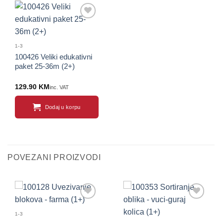
1-3
100426 Veliki edukativni
paket 25-36m (2+)
129.90
KM
inc. VAT
Dodaj u korpu
POVEZANI PROIZVODI
1-3