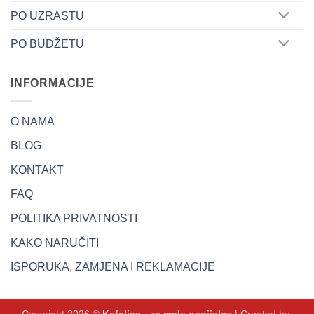
PO UZRASTU
PO BUDŽETU
INFORMACIJE
O NAMA
BLOG
KONTAKT
FAQ
POLITIKA PRIVATNOSTI
KAKO NARUČITI
ISPORUKA, ZAMJENA I REKLAMACIJE
Copyright 2026 ©
Kefalica - za male genijalce
| Created by: