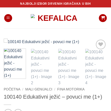
Skip
NAJBOLJI IZBOR DRVENIH IGRAČAKA U BIH
to
content
POČETNA
/
MALI GENIJALCI
/
FINA MOTORIKA
100140 Edukativni ježić – povuci me (1+)