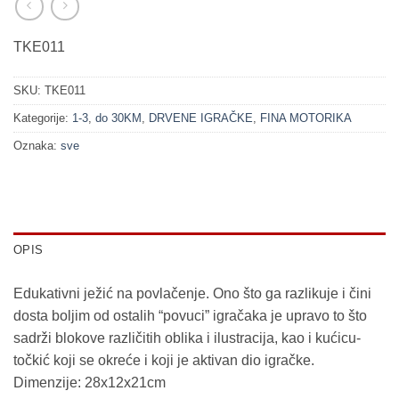
TKE011
SKU:
TKE011
Kategorije:
1-3
,
do 30KM
,
DRVENE IGRAČKE
,
FINA MOTORIKA
Oznaka:
sve
OPIS
Edukativni ježić na povlačenje. Ono što ga razlikuje i čini
dosta boljim od ostalih “povuci” igračaka je upravo to što
sadrži blokove različitih oblika i ilustracija, kao i kućicu-
točkić koji se okreće i koji je aktivan dio igračke.
Dimenzije: 28x12x21cm