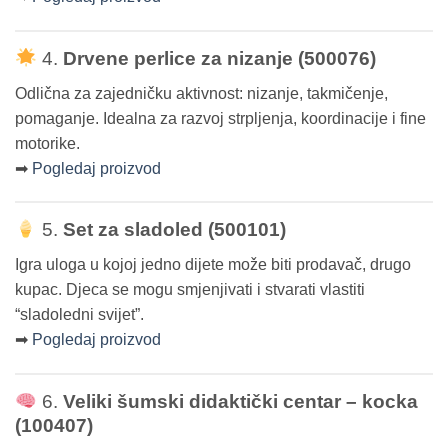
4.
Drvene perlice za nizanje (500076)
Odlična za zajedničku aktivnost: nizanje, takmičenje,
pomaganje. Idealna za razvoj strpljenja, koordinacije i fine
motorike.
➡
Pogledaj proizvod
5.
Set za sladoled (500101)
Igra uloga u kojoj jedno dijete može biti prodavač, drugo
kupac. Djeca se mogu smjenjivati i stvarati vlastiti
“sladoledni svijet”.
➡
Pogledaj proizvod
6.
Veliki šumski didaktički centar – kocka
(100407)