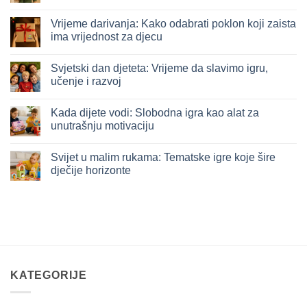
Nema
komentara
Vrijeme darivanja: Kako odabrati poklon koji zaista
na
Igra
ima vrijednost za djecu
kao
ogledalo
Nema
godine:
komentara
Svjetski dan djeteta: Vrijeme da slavimo igru,
Šta
na
su
Vrijeme
učenje i razvoj
nas
darivanja:
djeca
Kako
Nema
naučila
odabrati
komentara
Kada dijete vodi: Slobodna igra kao alat za
kroz
poklon
na
igru
koji
Svjetski
unutrašnju motivaciju
u
zaista
dan
2025.
ima
djeteta:
Nema
vrijednost
Vrijeme
komentara
Svijet u malim rukama: Tematske igre koje šire
za
da
na
djecu
slavimo
Kada
dječije horizonte
igru,
dijete
učenje
vodi:
Nema
i
Slobodna
komentara
razvoj
igra
na
kao
Svijet
alat
u
za
malim
unutrašnju
rukama:
motivaciju
Tematske
igre
koje
šire
KATEGORIJE
dječije
horizonte