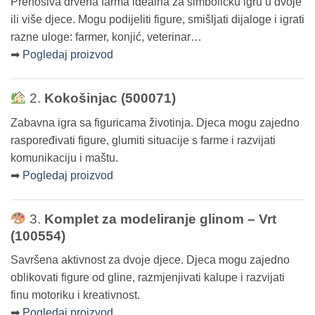
Prenosiva drvena farma idealna za simboličku igru u dvoje
ili više djece. Mogu podijeliti figure, smišljati dijaloge i igrati
razne uloge: farmer, konjić, veterinar…
➡
Pogledaj proizvod
2.
Kokošinjac (500071)
Zabavna igra sa figuricama životinja. Djeca mogu zajedno
raspoređivati figure, glumiti situacije s farme i razvijati
komunikaciju i maštu.
➡
Pogledaj proizvod
3.
Komplet za modeliranje glinom – Vrt
(100554)
Savršena aktivnost za dvoje djece. Djeca mogu zajedno
oblikovati figure od gline, razmjenjivati kalupe i razvijati
finu motoriku i kreativnost.
➡
Pogledaj proizvod