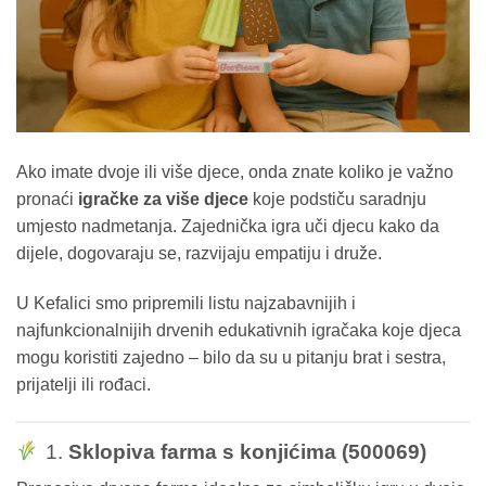
Ako imate dvoje ili više djece, onda znate koliko je važno
pronaći
igračke za više djece
koje podstiču saradnju
umjesto nadmetanja. Zajednička igra uči djecu kako da
dijele, dogovaraju se, razvijaju empatiju i druže.
U Kefalici smo pripremili listu najzabavnijih i
najfunkcionalnijih drvenih edukativnih igračaka koje djeca
mogu koristiti zajedno – bilo da su u pitanju brat i sestra,
prijatelji ili rođaci.
1.
Sklopiva farma s konjićima (500069)