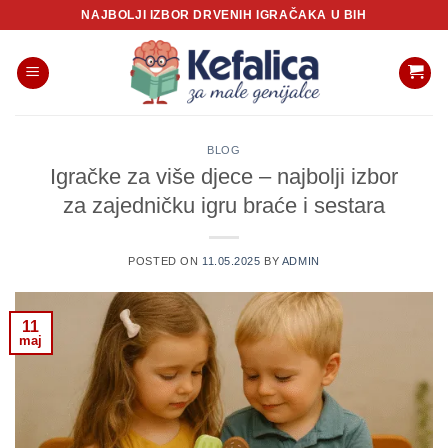
Skip
NAJBOLJI IZBOR DRVENIH IGRAČAKA U BIH
to
content
BLOG
Igračke za više djece – najbolji izbor
za zajedničku igru braće i sestara
POSTED ON
11.05.2025
BY
ADMIN
11
maj