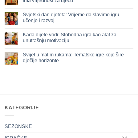
ima vrijednost za djecu
kao
ogledalo
Nema
godine:
komentara
Svjetski dan djeteta: Vrijeme da slavimo igru,
Šta
na
su
Vrijeme
učenje i razvoj
nas
darivanja:
djeca
Kako
Nema
naučila
odabrati
komentara
Kada dijete vodi: Slobodna igra kao alat za
kroz
poklon
na
igru
koji
Svjetski
unutrašnju motivaciju
u
zaista
dan
2025.
ima
djeteta:
Nema
vrijednost
Vrijeme
komentara
Svijet u malim rukama: Tematske igre koje šire
za
da
na
djecu
slavimo
Kada
dječije horizonte
igru,
dijete
učenje
vodi:
Nema
i
Slobodna
komentara
razvoj
igra
na
kao
Svijet
alat
u
za
malim
unutrašnju
rukama:
motivaciju
Tematske
igre
koje
šire
KATEGORIJE
dječije
horizonte
SEZONSKE