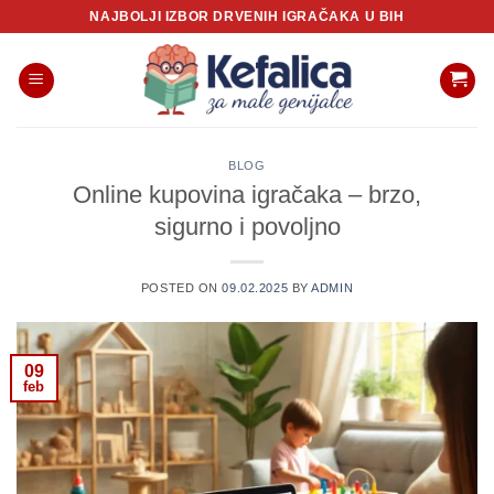
Skip
NAJBOLJI IZBOR DRVENIH IGRAČAKA U BIH
to
content
BLOG
Online kupovina igračaka – brzo,
sigurno i povoljno
POSTED ON
09.02.2025
BY
ADMIN
09
feb