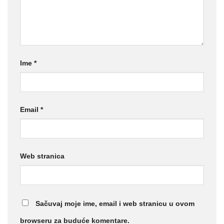
Ime
*
Email
*
Web stranica
Sačuvaj moje ime, email i web stranicu u ovom
browseru za buduće komentare.