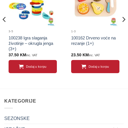
3-5
1-3
100238 Igra slaganja
100162 Drveno voće na
životinje – okrugla jenga
rezanje (1+)
(3+)
37.50
KM
23.50
KM
inc. VAT
inc. VAT
Dodaj u korpu
Dodaj u korpu
KATEGORIJE
SEZONSKE