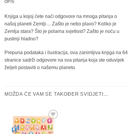
OPIS
Knjiga u kojoj ćete naći odgovore na mnoga pitanja o
našoj planeti Zemlji… Zašto je nebo plavo? Koliko je
Zemlja stara? Što je polarna svjetlost? Zašto je noću u
pustinji hladno?
Prepuna podataka i ilustracija, ova zanimljiva knjiga na 64
stranice sadrži odgovore na sva pitanja koja ste oduvijek
željeli postaviti o našemu planetu
MOŽDA ĆE VAM SE TAKOĐER SVIDJETI…
Sačuvaj
proizvod