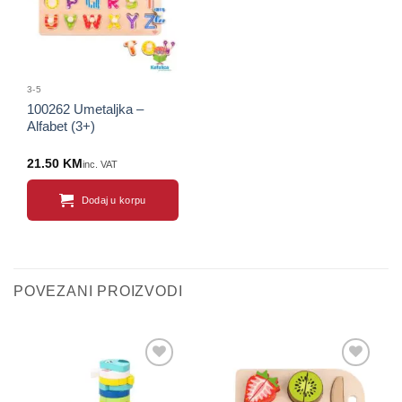
3-5
100262 Umetaljka –
Alfabet (3+)
21.50
KM
inc. VAT
Dodaj u korpu
POVEZANI PROIZVODI
Sačuvaj
Sačuvaj
proizvod
proizvod