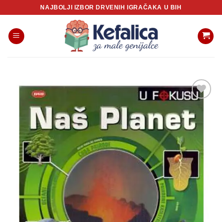
Skip
NAJBOLJI IZBOR DRVENIH IGRAČAKA U BIH
to
content
Sačuvaj
proizvod