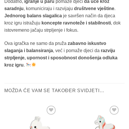
Dodatno,
igranje u paru
pomaže djeci
da uče kroz
saradnju
, komuniciraju i razvijaju
društvene vještine
.
Jednorog balans slagalica
je savršen način da djeca
kroz igru istražuju
koncepte ravnoteže i stabilnosti
, dok
istovremeno jačaju strpljenje i fokus.
Ova igračka ne samo da pruža
zabavno iskustvo
slaganja i balansiranja
, već i pomaže djeci da
razviju
strpljenje, upornost i sposobnost donošenja odluka
kroz igru
.
MOŽDA ĆE VAM SE TAKOĐER SVIDJETI…
Sačuvaj
Sačuvaj
proizvod
proizvod