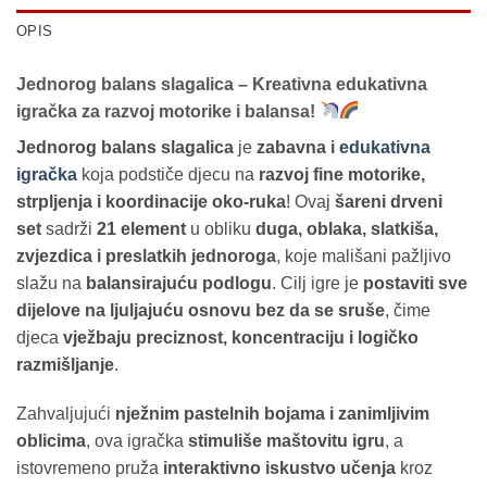
OPIS
Jednorog balans slagalica – Kreativna edukativna
igračka za razvoj motorike i balansa!
Jednorog balans slagalica
je
zabavna i
edukativna
igračka
koja podstiče djecu na
razvoj fine motorike,
strpljenja i koordinacije oko-ruka
! Ovaj
šareni drveni
set
sadrži
21 element
u obliku
duga, oblaka, slatkiša,
zvjezdica i preslatkih jednoroga
, koje mališani pažljivo
slažu na
balansirajuću podlogu
. Cilj igre je
postaviti sve
dijelove na ljuljajuću osnovu bez da se sruše
, čime
djeca
vježbaju preciznost, koncentraciju i logičko
razmišljanje
.
Zahvaljujući
nježnim pastelnih bojama i zanimljivim
oblicima
, ova igračka
stimuliše maštovitu igru
, a
istovremeno pruža
interaktivno iskustvo učenja
kroz