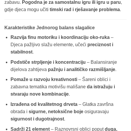
zabavu.
Pogodna je za samostalnu igru ili igru u paru
,
gdje djeca mogu učiti
timski rad i rješavanje problema
.
Karakteristike Jednorog balans slagalice
Razvija finu motoriku i koordinaciju oko-ruka
–
Djeca pažljivo slažu elemente, učeći
preciznost i
stabilnost
.
Podstiče strpljenje i koncentraciju
– Balansiranje
dijelova zahtijeva
pažnju i analitičko razmišljanje
.
Pomaže u razvoju kreativnosti
– Šareni oblici i
zabavna tematika motivišu mališane
da istražuju i
stvaraju nove kombinacije
.
Izrađena od kvalitetnog drveta
– Glatka završna
obrada i
sigurne, netoksične boje
osiguravaju
sigurnost i dugotrajnost
.
Sadrži 21 element
– Raznovrsni oblici poput
duga,