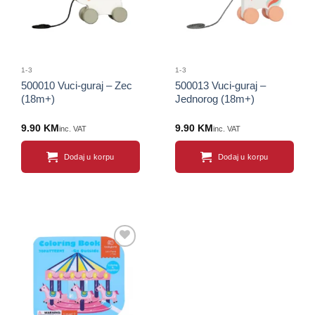
1-3
1-3
500010 Vuci-guraj – Zec
500013 Vuci-guraj –
(18m+)
Jednorog (18m+)
9.90
KM
9.90
KM
inc. VAT
inc. VAT
Dodaj u korpu
Dodaj u korpu
Sačuvaj
proizvod