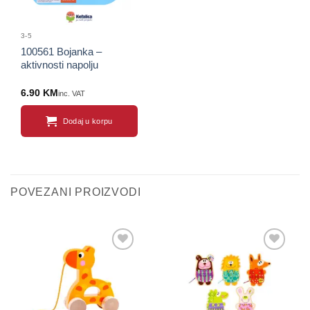
3-5
100561 Bojanka –
aktivnosti napolju
6.90
KM
inc. VAT
Dodaj u korpu
POVEZANI PROIZVODI
Sačuvaj
Sačuvaj
proizvod
proizvod