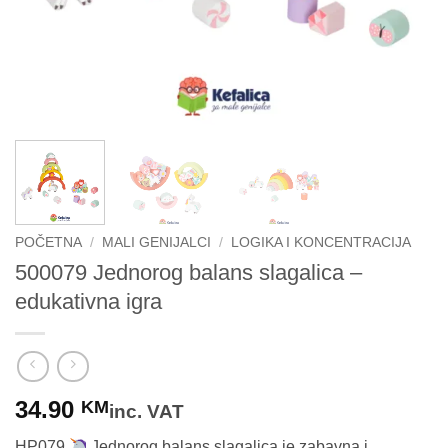
POČETNA
/
MALI GENIJALCI
/
LOGIKA I KONCENTRACIJA
500079 Jednorog balans slagalica –
edukativna igra
34.90
KM
inc. VAT
HP079
Jednorog balans slagalica je zabavna i