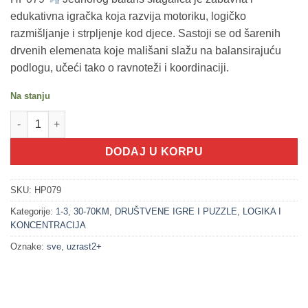
edukativna igračka koja razvija motoriku, logičko
razmišljanje i strpljenje kod djece. Sastoji se od šarenih
drvenih elemenata koje mališani slažu na balansirajuću
podlogu, učeći tako o ravnoteži i koordinaciji.
Na stanju
500079 Jednorog balans slagalica - edukativna igra količina
DODAJ U KORPU
SKU:
HP079
Kategorije:
1-3
,
30-70KM
,
DRUŠTVENE IGRE I PUZZLE
,
LOGIKA I
KONCENTRACIJA
Oznake:
sve
,
uzrast2+