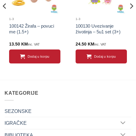
1-3
1-3
100142 Žirafa – povuci
100130 Uvezivanje
me (1.5+)
životinja – 5u1 set (3+)
13.50
KM
24.50
KM
inc. VAT
inc. VAT
Dodaj u korpu
Dodaj u korpu
KATEGORIJE
SEZONSKE
IGRAČKE
BIBLIOTEKA