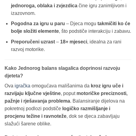
jednoroga, oblaka i zvjezdica
čine igru zanimljivom i
izazovnom.
Pogodna za igru u paru
– Djeca mogu
takmičiti ko će
bolje složiti elemente
, što podstiče interakciju i zabavu.
Preporučeni uzrast
–
18+ mjeseci
, idealna za rani
razvoj motorike.
Kako Jednorog balans slagalica doprinosi razvoju
djeteta?
Ova
igračka
omogućava mališanima da
kroz igru uče i
razvijaju ključne vještine
, poput
motoričke preciznosti,
pažnje i rješavanja problema
. Balansiranje dijelova na
pokretnoj podlozi podstiče
logičko razmišljanje i
procjenu težine i ravnoteže
, dok se djeca zabavljaju
slažući šarene oblike.