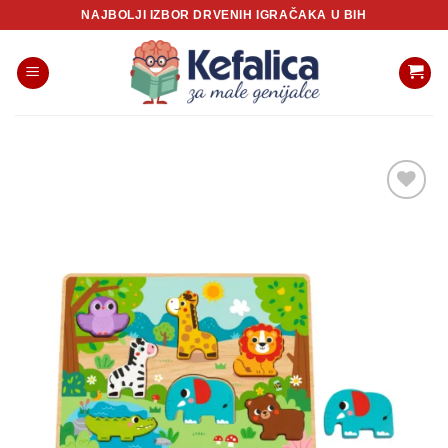
Skip
NAJBOLJI IZBOR DRVENIH IGRAČAKA U BIH
to
content
Sačuvaj
proizvod