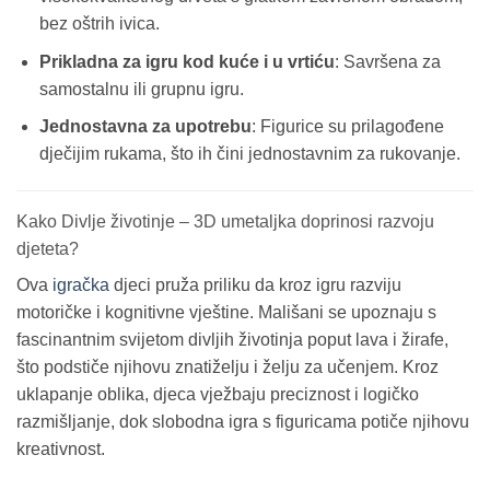
bez oštrih ivica.
Prikladna za igru kod kuće i u vrtiću
: Savršena za
samostalnu ili grupnu igru.
Jednostavna za upotrebu
: Figurice su prilagođene
dječijim rukama, što ih čini jednostavnim za rukovanje.
Kako Divlje životinje – 3D umetaljka doprinosi razvoju
djeteta?
Ova
igračka
djeci pruža priliku da kroz igru razviju
motoričke i kognitivne vještine. Mališani se upoznaju s
fascinantnim svijetom divljih životinja poput lava i žirafe,
što podstiče njihovu znatiželju i želju za učenjem. Kroz
uklapanje oblika, djeca vježbaju preciznost i logičko
razmišljanje, dok slobodna igra s figuricama potiče njihovu
kreativnost.