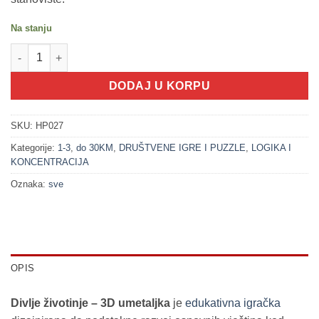
Na stanju
500027 3D umetaljka - DIVLJE ŽIVOTINJE (18m+) količina
DODAJ U KORPU
SKU:
HP027
Kategorije:
1-3
,
do 30KM
,
DRUŠTVENE IGRE I PUZZLE
,
LOGIKA I
KONCENTRACIJA
Oznaka:
sve
OPIS
Divlje životinje – 3D umetaljka
je
edukativna igračka