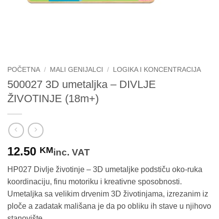
POČETNA
/
MALI GENIJALCI
/
LOGIKA I KONCENTRACIJA
500027 3D umetaljka – DIVLJE
ŽIVOTINJE (18m+)
12.50
KM
inc. VAT
HP027 Divlje životinje – 3D umetaljke podstiču oko-ruka
koordinaciju, finu motoriku i kreativne sposobnosti.
Umetaljka sa velikim drvenim 3D životinjama, izrezanim iz
ploče a zadatak mališana je da po obliku ih stave u njihovo
stanovište.