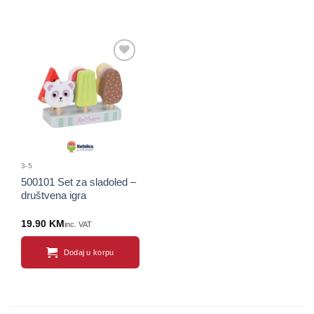
Sačuvaj
proizvod
3-5
500101 Set za sladoled –
društvena igra
19.90
KM
inc. VAT
Dodaj u korpu