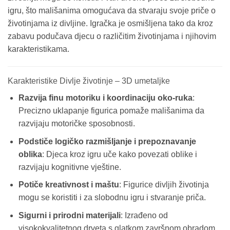
igru, što mališanima omogućava da stvaraju svoje priče o
životinjama iz divljine. Igračka je osmišljena tako da kroz
zabavu podučava djecu o različitim životinjama i njihovim
karakteristikama.
Karakteristike Divlje životinje – 3D umetaljke
Razvija finu motoriku i koordinaciju oko-ruka
:
Precizno uklapanje figurica pomaže mališanima da
razvijaju motoričke sposobnosti.
Podstiče logičko razmišljanje i prepoznavanje
oblika
: Djeca kroz igru uče kako povezati oblike i
razvijaju kognitivne vještine.
Potiče kreativnost i maštu
: Figurice divljih životinja
mogu se koristiti i za slobodnu igru i stvaranje priča.
Sigurni i prirodni materijali
: Izrađeno od
visokokvalitetnog drveta s glatkom završnom obradom,