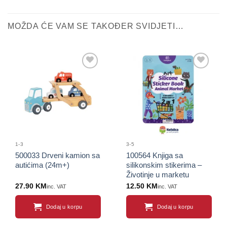
MOŽDA ĆE VAM SE TAKOĐER SVIDJETI…
Sačuvaj
Sačuvaj
proizvod
proizvod
1-3
3-5
500033 Drveni kamion sa
100564 Knjiga sa
autićima (24m+)
silikonskim stikerima –
Životinje u marketu
27.90
KM
12.50
KM
inc. VAT
inc. VAT
Dodaj u korpu
Dodaj u korpu