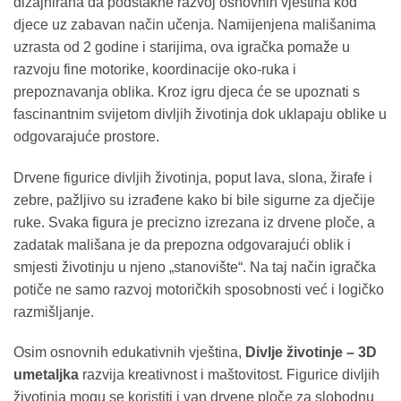
dizajnirana da podstakne razvoj osnovnih vještina kod
djece uz zabavan način učenja. Namijenjena mališanima
uzrasta od 2 godine i starijima, ova igračka pomaže u
razvoju fine motorike, koordinacije oko-ruka i
prepoznavanja oblika. Kroz igru djeca će se upoznati s
fascinantnim svijetom divljih životinja dok uklapaju oblike u
odgovarajuće prostore.
Drvene figurice divljih životinja, poput lava, slona, žirafe i
zebre, pažljivo su izrađene kako bi bile sigurne za dječije
ruke. Svaka figura je precizno izrezana iz drvene ploče, a
zadatak mališana je da prepozna odgovarajući oblik i
smjesti životinju u njeno „stanovište“. Na taj način igračka
potiče ne samo razvoj motoričkih sposobnosti već i logičko
razmišljanje.
Osim osnovnih edukativnih vještina,
Divlje životinje – 3D
umetaljka
razvija kreativnost i maštovitost. Figurice divljih
životinja mogu se koristiti i van drvene ploče za slobodnu