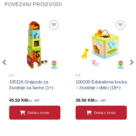
POVEZANI PROIZVODI
Sačuvaj
Sačuvaj
proizvod
proizvod
1-3
1-3
100116 Gnijezdo za
100100 Edukativna kocka
životinje sa farme (1+)
– životinje i oblici (18+)
45.50
KM
38.50
KM
inc. VAT
inc. VAT
Dodaj u korpu
Dodaj u korpu