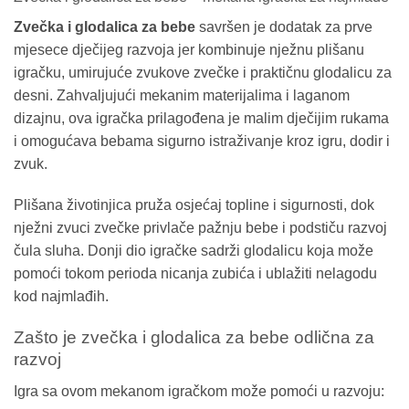
Zvečka i glodalica za bebe
savršen je dodatak za prve
mjesece dječijeg razvoja jer kombinuje nježnu plišanu
igračku, umirujuće zvukove zvečke i praktičnu glodalicu za
desni. Zahvaljujući mekanim materijalima i laganom
dizajnu, ova igračka prilagođena je malim dječijim rukama
i omogućava bebama sigurno istraživanje kroz igru, dodir i
zvuk.
Plišana životinjica pruža osjećaj topline i sigurnosti, dok
nježni zvuci zvečke privlače pažnju bebe i podstiču razvoj
čula sluha. Donji dio igračke sadrži glodalicu koja može
pomoći tokom perioda nicanja zubića i ublažiti nelagodu
kod najmlađih.
Zašto je zvečka i glodalica za bebe odlična za
razvoj
Igra sa ovom mekanom igračkom može pomoći u razvoju: