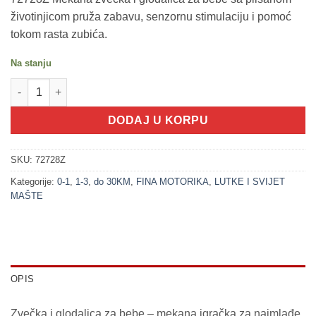
životinjicom pruža zabavu, senzornu stimulaciju i pomoć
tokom rasta zubića.
Na stanju
200401-1 PLIŠANI ZEKO - Zvečka + glodalica (LITTLE STARS) ko
DODAJ U KORPU
SKU:
72728Z
Kategorije:
0-1
,
1-3
,
do 30KM
,
FINA MOTORIKA
,
LUTKE I SVIJET
MAŠTE
OPIS
Zvečka i glodalica za bebe – mekana igračka za najmlađe