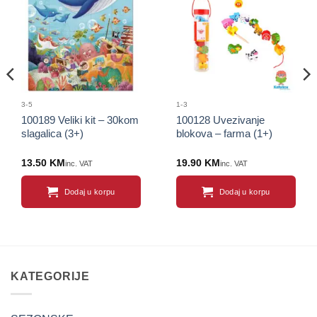
Sačuvaj
Sačuvaj
proizvod
proizvod
3-5
1-3
100189 Veliki kit – 30kom
100128 Uvezivanje
slagalica (3+)
blokova – farma (1+)
13.50
KM
19.90
KM
inc. VAT
inc. VAT
Dodaj u korpu
Dodaj u korpu
KATEGORIJE