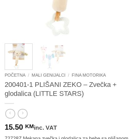
POČETNA
/
MALI GENIJALCI
/
FINA MOTORIKA
200401-1 PLIŠANI ZEKO – Zvečka +
glodalica (LITTLE STARS)
15.50
KM
inc. VAT
72728Z Mekana zvečka i glodalica za bebe sa plišanom