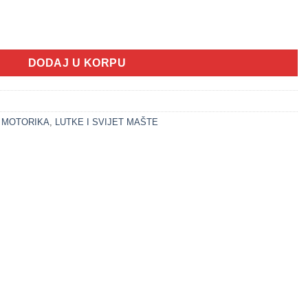
čka za bebe (LITTLE STARS) količina
DODAJ U KORPU
A MOTORIKA
,
LUTKE I SVIJET MAŠTE