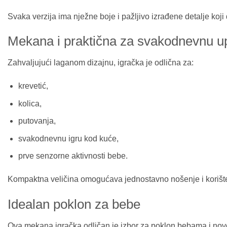
Svaka verzija ima nježne boje i pažljivo izrađene detalje koj
Mekana i praktična za svakodnevnu u
Zahvaljujući laganom dizajnu, igračka je odlična za:
krevetić,
kolica,
putovanja,
svakodnevnu igru kod kuće,
prve senzorne aktivnosti bebe.
Kompaktna veličina omogućava jednostavno nošenje i korište
Idealan poklon za bebe
Ova mekana igračka odličan je izbor za poklon bebama i novo