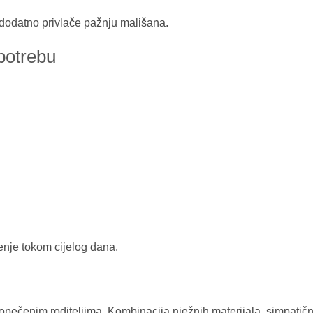
i dodatno privlače pažnju mališana.
potrebu
nje tokom cijelog dana.
pečenim roditeljima. Kombinacija nježnih materijala, simpatičn