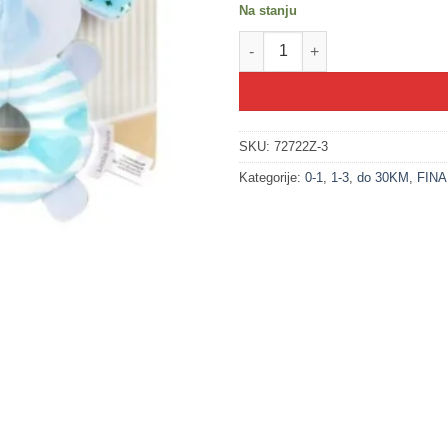
Na stanju
200396-3 SLONIĆ - mekana zve
SKU:
72722Z-3
Kategorije:
0-1
,
1-3
,
do 30KM
,
FIN