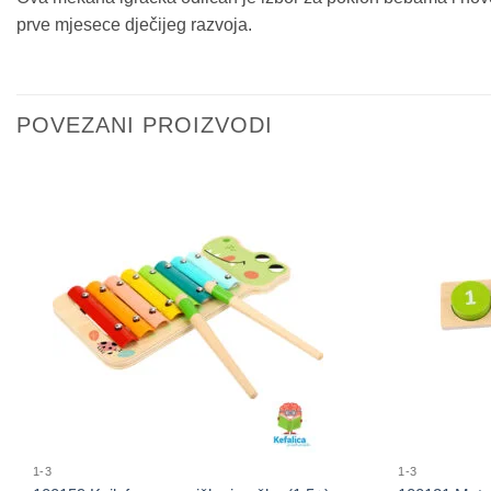
prve mjesece dječijeg razvoja.
POVEZANI PROIZVODI
1-3
1-3