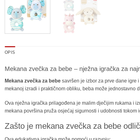
OPIS
Mekana zvečka za bebe – nježna igračka za naj
Mekana zvečka za bebe
savršen je izbor za prve dane igre i
mekanoj izradi i praktičnom obliku, beba može jednostavno drž
Ova nježna igračka prilagođena je malim dječijim rukama i izra
mekana površina pruža osjećaj sigurnosti i udobnosti tokom ig
Zašto je mekana zvečka za bebe odlič
Ova edukativna igračka može pomoći u razvoju: