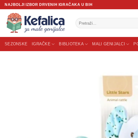
Skip
NAJBOLJI IZBOR DRVENIH IGRAČAKA U BIH
to
content
Pretraži:
SEZONSKE
IGRAČKE
BIBLIOTEKA
MALI GENIJALCI
P