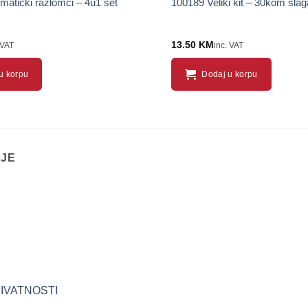
atički razlomci – 4u1 set
100189 Veliki kit – 30kom slag
13.50
KM
 VAT
inc. VAT
u korpu
Dodaj u korpu
IJE
RIVATNOSTI