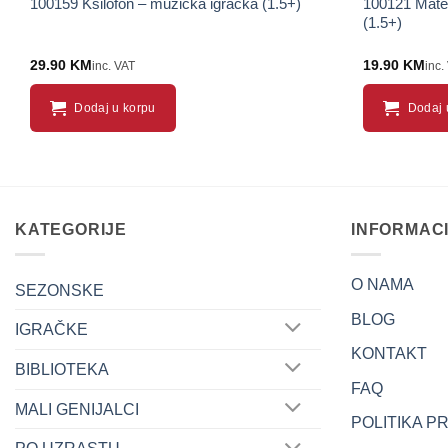
100159 Ksilofon – muzička igračka (1.5+)
100121 Matem
(1.5+)
29.90
KM
19.90
KM
inc. VAT
inc.
Dodaj u korpu
Dodaj 
KATEGORIJE
INFORMAC
O NAMA
SEZONSKE
BLOG
IGRAČKE
KONTAKT
BIBLIOTEKA
FAQ
MALI GENIJALCI
POLITIKA P