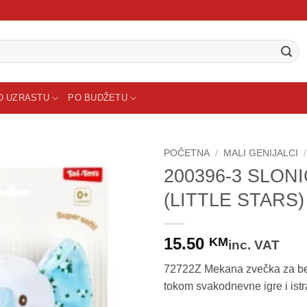
O UZRASTU
PO BUDŽETU
POČETNA
/
MALI GENIJALCI
/
200396-3 SLONI
(LITTLE STARS)
15.50
KM
inc. VAT
72722Z Mekana zvečka za beb
tokom svakodnevne igre i istr