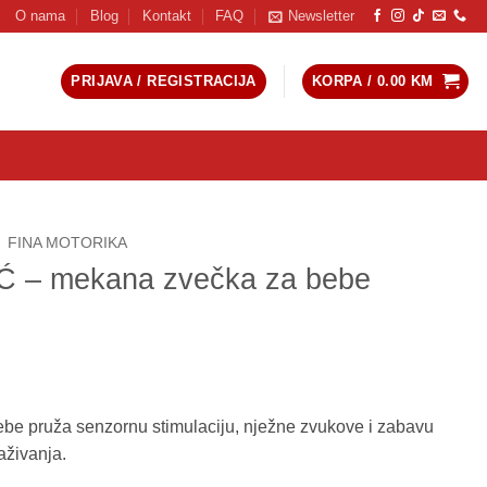
O nama
Blog
Kontakt
FAQ
Newsletter
PRIJAVA / REGISTRACIJA
KORPA /
0.00
KM
FINA MOTORIKA
Ć – mekana zvečka za bebe
e pruža senzornu stimulaciju, nježne zvukove i zabavu
aživanja.