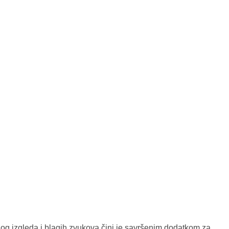
og izgleda i blagih zvukova čini je savršenim dodatkom za