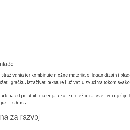
mlađe
 istraživanja jer kombinuje nježne materijale, lagan dizajn i bla
ati igračku, istraživati teksture i uživati u zvucima tokom svak
đena od prijatnih materijala koji su nježni za osjetljivu dječiju
re ili odmora.
na za razvoj