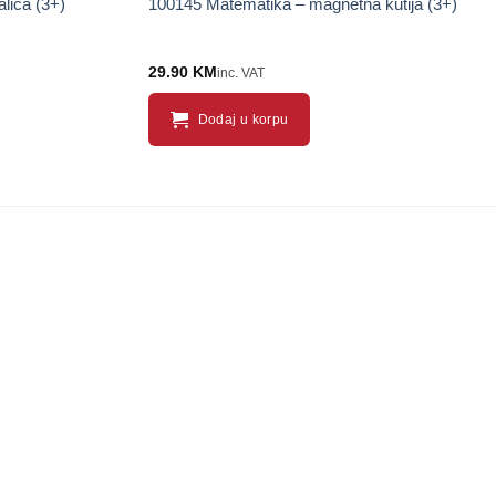
alica (3+)
100145 Matematika – magnetna kutija (3+)
29.90
KM
inc. VAT
Dodaj u korpu