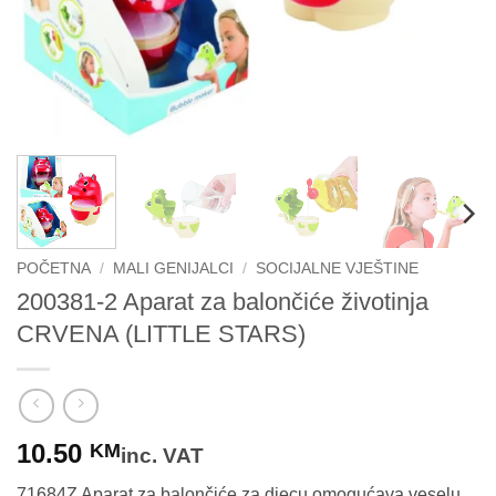
POČETNA
/
MALI GENIJALCI
/
SOCIJALNE VJEŠTINE
200381-2 Aparat za balončiće životinja
CRVENA (LITTLE STARS)
10.50
KM
inc. VAT
71684Z Aparat za balončiće za djecu omogućava veselu