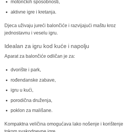
motoričkih sposobnosti,
aktivne igre i kretanja.
Djeca uživaju jureći balončiće i razvijajući maštu kroz
jednostavnu i veselu igru.
Idealan za igru kod kuće i napolju
Aparat za balončiće odličan je za:
dvorište i park,
rođendanske zabave,
igru u kući,
porodična druženja,
poklon za mališane.
Kompaktna veličina omogućava lako nošenje i korištenje
tokom svakodnevne igre.