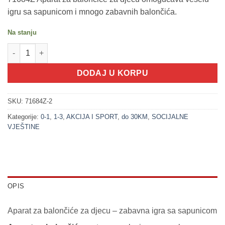
igru sa sapunicom i mnogo zabavnih balončića.
Na stanju
200381-2 Aparat za balončiće životinja CRVENA (LITTLE STARS)
DODAJ U KORPU
SKU:
71684Z-2
Kategorije:
0-1
,
1-3
,
AKCIJA I SPORT
,
do 30KM
,
SOCIJALNE
VJEŠTINE
OPIS
Aparat za balončiće za djecu – zabavna igra sa sapunicom