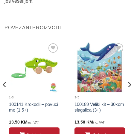
još veselijom.
POVEZANI PROIZVODI
Sačuvaj
Sačuvaj
proizvod
proizvod
1-3
3-5
100141 Krokodil – povuci
100189 Veliki kit – 30kom
me (1.5+)
slagalica (3+)
13.50
KM
13.50
KM
inc. VAT
inc. VAT