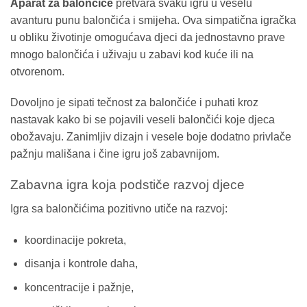
Aparat za balončiće
pretvara svaku igru u veselu
avanturu punu balončića i smijeha. Ova simpatična igračka
u obliku životinje omogućava djeci da jednostavno prave
mnogo balončića i uživaju u zabavi kod kuće ili na
otvorenom.
Dovoljno je sipati tečnost za balončiće i puhati kroz
nastavak kako bi se pojavili veseli balončići koje djeca
obožavaju. Zanimljiv dizajn i vesele boje dodatno privlače
pažnju mališana i čine igru još zabavnijom.
Zabavna igra koja podstiče razvoj djece
Igra sa balončićima pozitivno utiče na razvoj:
koordinacije pokreta,
disanja i kontrole daha,
koncentracije i pažnje,