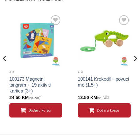
Sačuvaj
Sačuvaj
proizvod
proizvod
3-5
1-3
100173 Magnetni
100141 Krokodil – povuci
tangram + 19 aktiviti
me (1.5+)
kartica (3+)
24.50
KM
13.50
KM
inc. VAT
inc. VAT
Dodaj u korpu
Dodaj u korpu