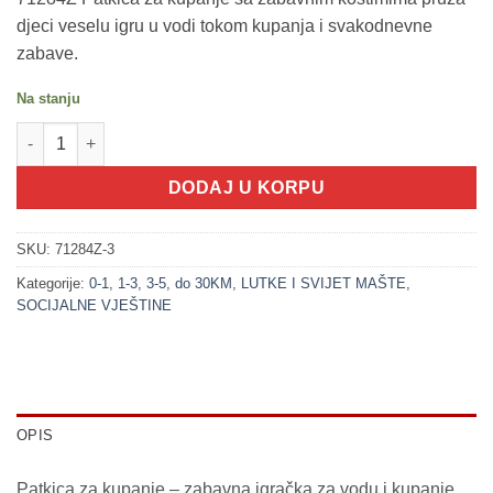
djeci veselu igru u vodi tokom kupanja i svakodnevne
zabave.
Na stanju
200376-3 Patkica za kupanje -Maskenbal KLAUN (LITTLE STARS)
DODAJ U KORPU
SKU:
71284Z-3
Kategorije:
0-1
,
1-3
,
3-5
,
do 30KM
,
LUTKE I SVIJET MAŠTE
,
SOCIJALNE VJEŠTINE
OPIS
Patkica za kupanje – zabavna igračka za vodu i kupanje