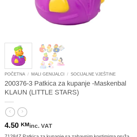
POČETNA
/
MALI GENIJALCI
/
SOCIJALNE VJEŠTINE
200376-3 Patkica za kupanje -Maskenbal
KLAUN (LITTLE STARS)
4.50
KM
inc. VAT
71284Z Patkica za kupanje sa zabavnim kostimima pruža