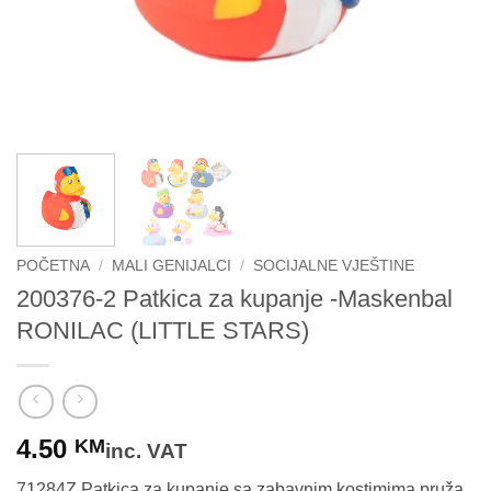
POČETNA
/
MALI GENIJALCI
/
SOCIJALNE VJEŠTINE
200376-2 Patkica za kupanje -Maskenbal
RONILAC (LITTLE STARS)
4.50
KM
inc. VAT
71284Z Patkica za kupanje sa zabavnim kostimima pruža