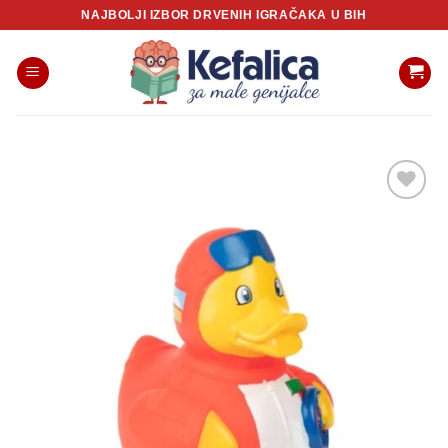
Skip
NAJBOLJI IZBOR DRVENIH IGRAČAKA U BIH
to
content
Sačuvaj
proizvod