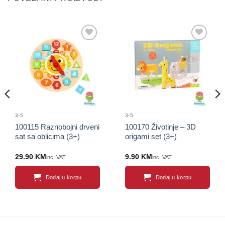
Sačuvaj
Sačuvaj
proizvod
proizvod
3-5
3-5
100115 Raznobojni drveni
100170 Životinje – 3D
sat sa oblicima (3+)
origami set (3+)
29.90
KM
9.90
KM
inc. VAT
inc. VAT
Dodaj u korpu
Dodaj u korpu