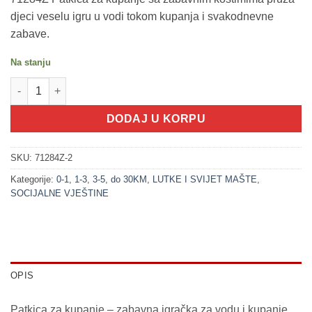
djeci veselu igru u vodi tokom kupanja i svakodnevne
zabave.
Na stanju
200376-2 Patkica za kupanje -Maskenbal RONILAC (LITTLE STA
DODAJ U KORPU
SKU:
71284Z-2
Kategorije:
0-1
,
1-3
,
3-5
,
do 30KM
,
LUTKE I SVIJET MAŠTE
,
SOCIJALNE VJEŠTINE
OPIS
Patkica za kupanje – zabavna igračka za vodu i kupanje