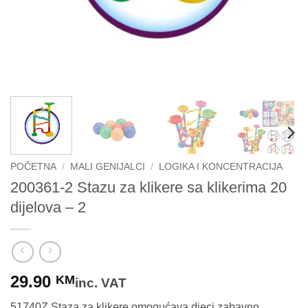
POČETNA
/
MALI GENIJALCI
/
LOGIKA I KONCENTRACIJA
200361-2 Stazu za klikere sa klikerima 20
dijelova – 2
29.90
KM
inc. VAT
51740Z Staza za klikere omogućava djeci zabavno