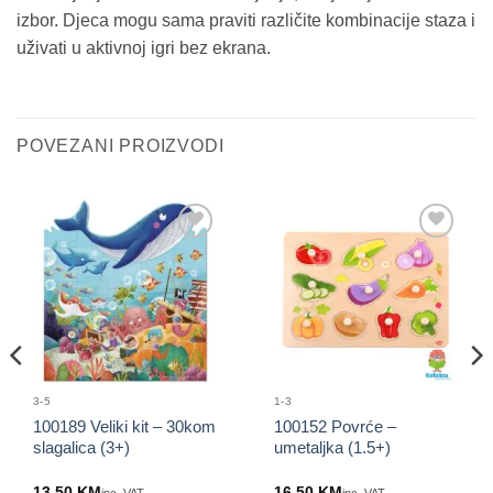
izbor. Djeca mogu sama praviti različite kombinacije staza i
uživati u aktivnoj igri bez ekrana.
POVEZANI PROIZVODI
Sačuvaj
Sačuvaj
proizvod
proizvod
3-5
1-3
100189 Veliki kit – 30kom
100152 Povrće –
slagalica (3+)
umetaljka (1.5+)
13.50
KM
16.50
KM