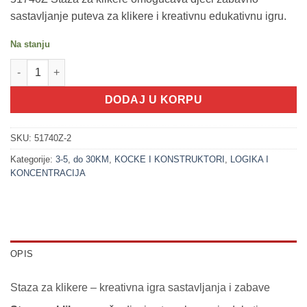
sastavljanje puteva za klikere i kreativnu edukativnu igru.
Na stanju
200361-2 Stazu za klikere sa klikerima 20 dijelova - 2 količina
DODAJ U KORPU
SKU:
51740Z-2
Kategorije:
3-5
,
do 30KM
,
KOCKE I KONSTRUKTORI
,
LOGIKA I
KONCENTRACIJA
OPIS
Staza za klikere – kreativna igra sastavljanja i zabave