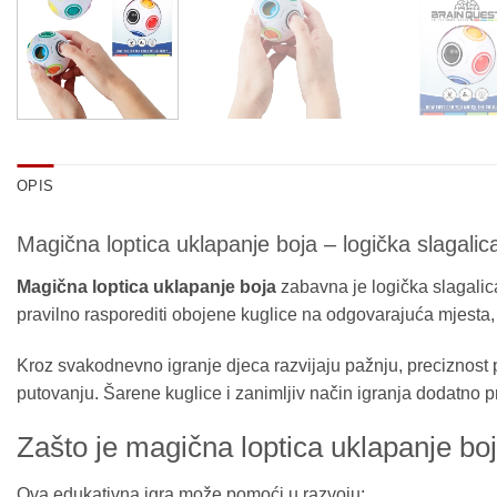
OPIS
Magična loptica uklapanje boja – logička slagalic
Magična loptica uklapanje boja
zabavna je logička slagalica 
pravilno rasporediti obojene kuglice na odgovarajuća mjesta, 
Kroz svakodnevno igranje djeca razvijaju pažnju, preciznost
putovanju. Šarene kuglice i zanimljiv način igranja dodatno pr
Zašto je magična loptica uklapanje boj
Ova edukativna igra može pomoći u razvoju: