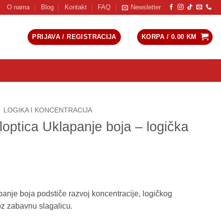
O nama
Blog
Kontakt
FAQ
Newsletter
PRIJAVA / REGISTRACIJA
KORPA /
0.00
KM
LOGIKA I KONCENTRACIJA
optica Uklapanje boja – logička
anje boja podstiče razvoj koncentracije, logičkog
roz zabavnu slagalicu.