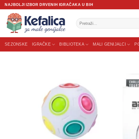
Skip
NAJBOLJI IZBOR DRVENIH IGRAČAKA U BIH
to
content
Pretraži:
SEZONSKE
IGRAČKE
BIBLIOTEKA
MALI GENIJALCI
P