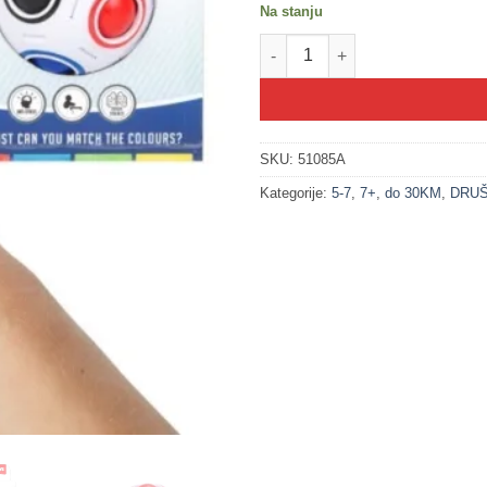
Na stanju
200355 Magična loptica Uklapan
SKU:
51085A
Kategorije:
5-7
,
7+
,
do 30KM
,
DRUŠ