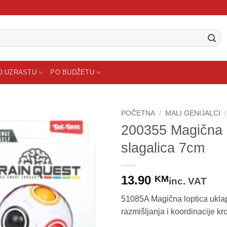
O UZRASTU
PO BUDŽETU
POČETNA
/
MALI GENIJALCI
/
200355 Magična l
slagalica 7cm
13.90
KM
inc. VAT
51085A Magična loptica uklap
razmišljanja i koordinacije k