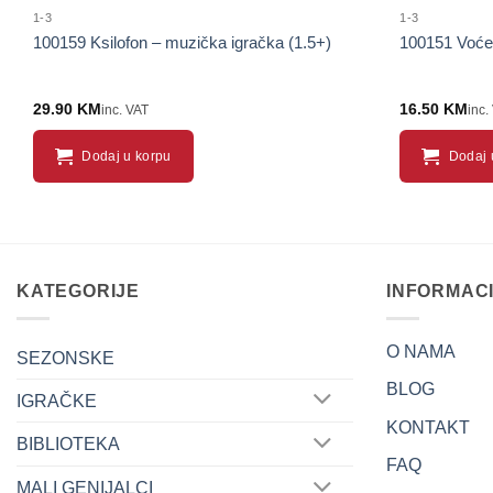
1-3
1-3
100159 Ksilofon – muzička igračka (1.5+)
100151 Voće 
29.90
KM
16.50
KM
inc. VAT
inc.
Dodaj u korpu
Dodaj 
KATEGORIJE
INFORMAC
O NAMA
SEZONSKE
BLOG
IGRAČKE
KONTAKT
BIBLIOTEKA
FAQ
MALI GENIJALCI