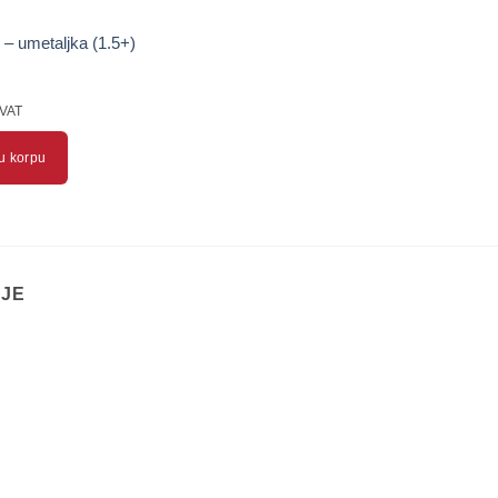
– umetaljka (1.5+)
 VAT
u korpu
IJE