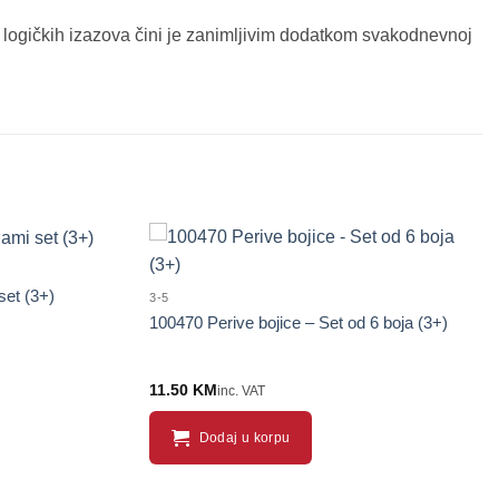
 i logičkih izazova čini je zanimljivim dodatkom svakodnevnoj
set (3+)
3-5
100470 Perive bojice – Set od 6 boja (3+)
11.50
KM
inc. VAT
Dodaj u korpu