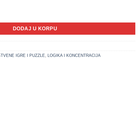
je boja - logička slagalica 7cm količina
DODAJ U KORPU
TVENE IGRE I PUZZLE
,
LOGIKA I KONCENTRACIJA