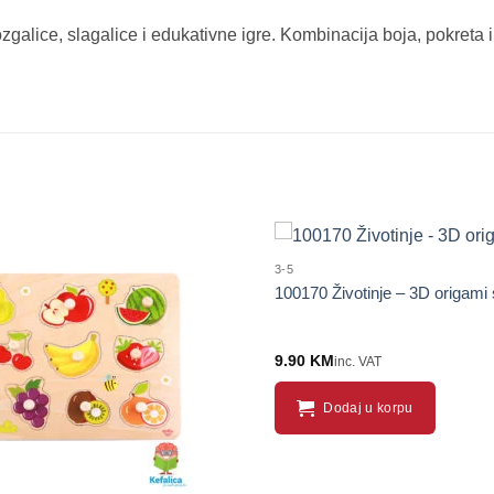
zgalice, slagalice i edukativne igre. Kombinacija boja, pokreta
3-5
100170 Životinje – 3D origami 
9.90
KM
inc. VAT
Dodaj u korpu