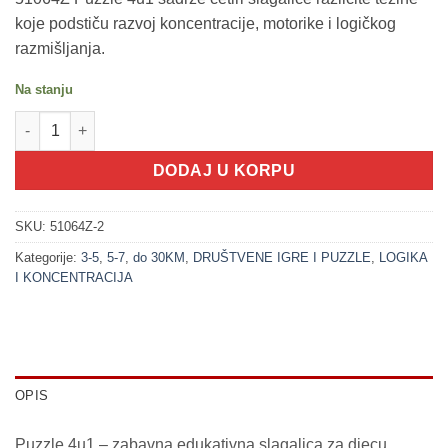
koje podstiču razvoj koncentracije, motorike i logičkog
razmišljanja.
Na stanju
200354-2 Puzzle 4u1 (4, 6, 9 i 12 dijelova) DINOSAURUSI količin
DODAJ U KORPU
SKU:
51064Z-2
Kategorije:
3-5
,
5-7
,
do 30KM
,
DRUŠTVENE IGRE I PUZZLE
,
LOGIKA
I KONCENTRACIJA
OPIS
Puzzle 4u1 – zabavna edukativna slagalica za djecu