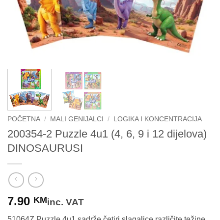
POČETNA
/
MALI GENIJALCI
/
LOGIKA I KONCENTRACIJA
200354-2 Puzzle 4u1 (4, 6, 9 i 12 dijelova)
DINOSAURUSI
7.90
KM
inc. VAT
51064Z Puzzle 4u1 sadrže četiri slagalice različite težine