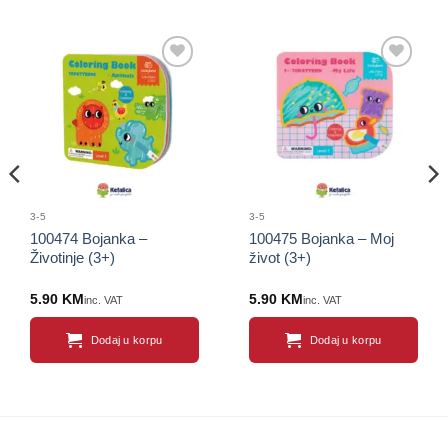
Sačuvaj
Sačuvaj
proizvod
proizvod
3-5
3-5
100474 Bojanka –
100475 Bojanka – Moj
Životinje (3+)
život (3+)
5.90
KM
5.90
KM
inc. VAT
inc. VAT
Dodaj u korpu
Dodaj u korpu