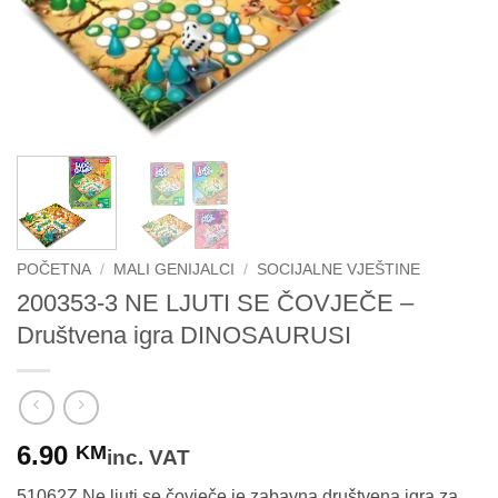
POČETNA
/
MALI GENIJALCI
/
SOCIJALNE VJEŠTINE
200353-3 NE LJUTI SE ČOVJEČE –
Društvena igra DINOSAURUSI
6.90
KM
inc. VAT
51062Z Ne ljuti se čovječe je zabavna društvena igra za