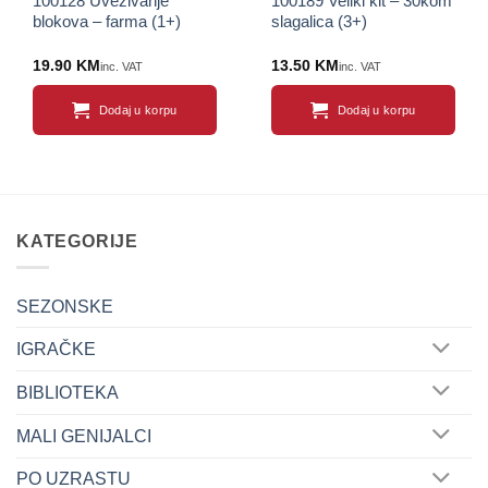
100128 Uvezivanje
100189 Veliki kit – 30kom
blokova – farma (1+)
slagalica (3+)
19.90
KM
13.50
KM
inc. VAT
inc. VAT
Dodaj u korpu
Dodaj u korpu
KATEGORIJE
SEZONSKE
IGRAČKE
BIBLIOTEKA
MALI GENIJALCI
PO UZRASTU