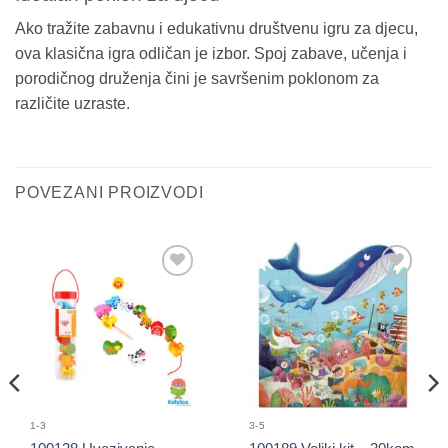
Ako tražite zabavnu i edukativnu društvenu igru za djecu,
ova klasična igra odličan je izbor. Spoj zabave, učenja i
porodičnog druženja čini je savršenim poklonom za
različite uzraste.
POVEZANI PROIZVODI
Sačuvaj
Sačuvaj
proizvod
proizvod
1-3
3-5