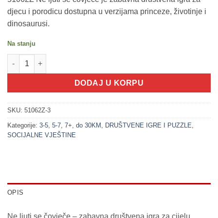
djecu i porodicu dostupna u verzijama princeze, životinje i
dinosaurusi.
Na stanju
200353-3 NE LJUTI SE ČOVJEČE - Društvena igra DINOSAURUSI 
DODAJ U KORPU
SKU:
51062Z-3
Kategorije:
3-5
,
5-7
,
7+
,
do 30KM
,
DRUŠTVENE IGRE I PUZZLE
,
SOCIJALNE VJEŠTINE
OPIS
Ne ljuti se čovječe – zabavna društvena igra za cijelu