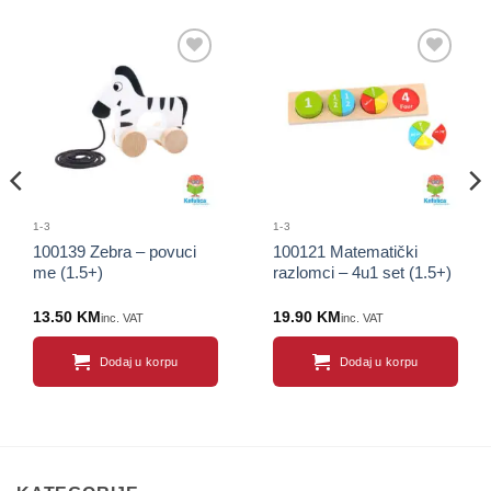
Sačuvaj
Sačuvaj
proizvod
proizvod
1-3
1-3
100139 Zebra – povuci
100121 Matematički
me (1.5+)
razlomci – 4u1 set (1.5+)
13.50
KM
19.90
KM
inc. VAT
inc. VAT
Dodaj u korpu
Dodaj u korpu