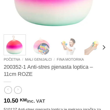
POČETNA
/
MALI GENIJALCI
/
FINA MOTORIKA
200352-1 Anti-stres pjenasta loptica –
11cm ROZE
10.50
KM
inc. VAT
51012Z Anti-stres pjenasta loptica je mekana igračka za