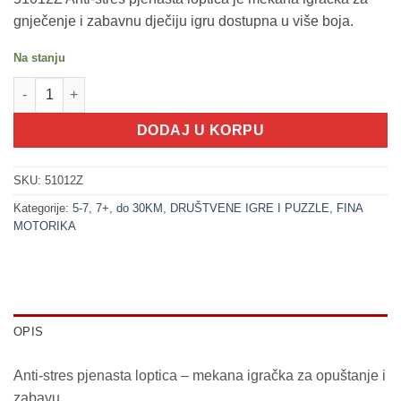
gnječenje i zabavnu dječiju igru dostupna u više boja.
Na stanju
200352-1 Anti-stres pjenasta loptica - 11cm ROZE količina
DODAJ U KORPU
SKU:
51012Z
Kategorije:
5-7
,
7+
,
do 30KM
,
DRUŠTVENE IGRE I PUZZLE
,
FINA
MOTORIKA
OPIS
Anti-stres pjenasta loptica – mekana igračka za opuštanje i
zabavu