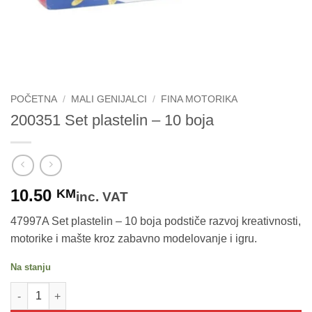
POČETNA
/
MALI GENIJALCI
/
FINA MOTORIKA
200351 Set plastelin – 10 boja
10.50
KM
inc. VAT
47997A Set plastelin – 10 boja podstiče razvoj kreativnosti,
motorike i mašte kroz zabavno modelovanje i igru.
Na stanju
200351 Set plastelin - 10 boja količina