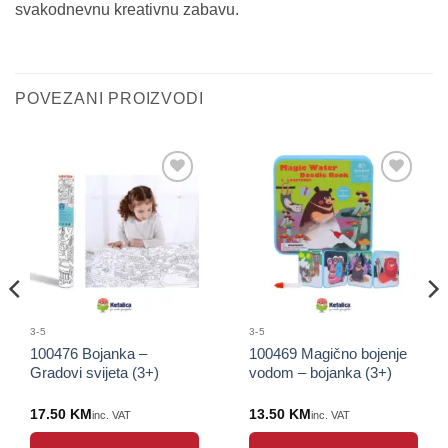
svakodnevnu kreativnu zabavu.
POVEZANI PROIZVODI
Sačuvaj
Sačuvaj
proizvod
proizvod
3-5
3-5
100476 Bojanka –
100469 Magično bojenje
Gradovi svijeta (3+)
vodom – bojanka (3+)
17.50
KM
13.50
KM
inc. VAT
inc. VAT