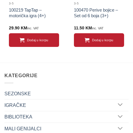
3-5
3-5
100219 TapTap –
100470 Perive bojice –
motorička igra (4+)
Set od 6 boja (3+)
29.90
KM
11.50
KM
inc. VAT
inc. VAT
Dodaj u korpu
Dodaj u korpu
KATEGORIJE
SEZONSKE
IGRAČKE
BIBLIOTEKA
MALI GENIJALCI