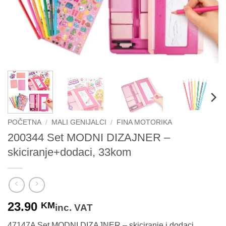
POČETNA
/
MALI GENIJALCI
/
FINA MOTORIKA
200344 Set MODNI DIZAJNER –
skiciranje+dodaci, 33kom
23.90
KM
inc. VAT
47147A Set MODNI DIZAJNER – skiciranje i dodaci