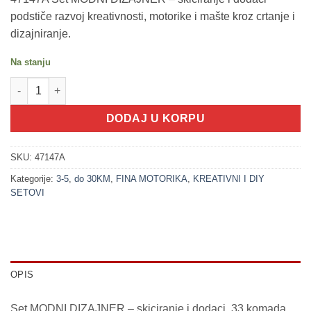
podstiče razvoj kreativnosti, motorike i mašte kroz crtanje i
dizajniranje.
Na stanju
200344 Set MODNI DIZAJNER - skiciranje+dodaci, 33kom količi
DODAJ U KORPU
SKU:
47147A
Kategorije:
3-5
,
do 30KM
,
FINA MOTORIKA
,
KREATIVNI I DIY
SETOVI
OPIS
Set MODNI DIZAJNER – skiciranje i dodaci, 33 komada