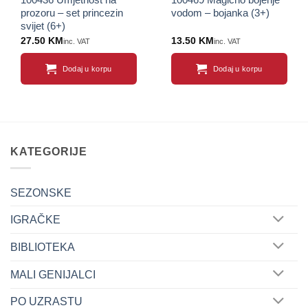
prozoru – set princezin
vodom – bojanka (3+)
svijet (6+)
27.50
KM
13.50
KM
inc. VAT
inc. VAT
Dodaj u korpu
Dodaj u korpu
KATEGORIJE
SEZONSKE
IGRAČKE
BIBLIOTEKA
MALI GENIJALCI
PO UZRASTU