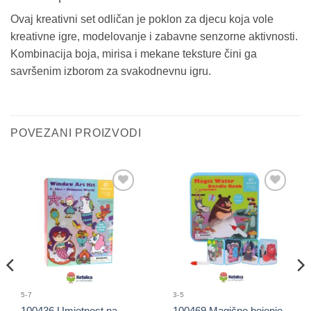
Ovaj kreativni set odličan je poklon za djecu koja vole
kreativne igre, modelovanje i zabavne senzorne aktivnosti.
Kombinacija boja, mirisa i mekane teksture čini ga
savršenim izborom za svakodnevnu igru.
POVEZANI PROIZVODI
Sačuvaj
Sačuvaj
proizvod
proizvod
5-7
3-5
100436 Umjetnost na
100469 Magično bojenje