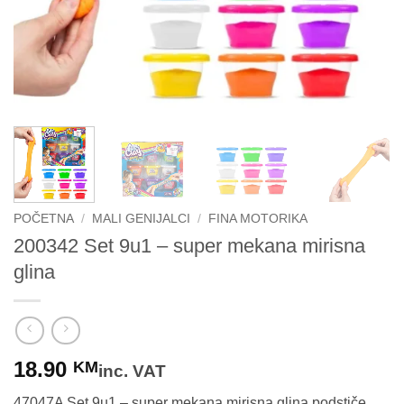
POČETNA
/
MALI GENIJALCI
/
FINA MOTORIKA
200342 Set 9u1 – super mekana mirisna
glina
18.90
KM
inc. VAT
47047A Set 9u1 – super mekana mirisna glina podstiče