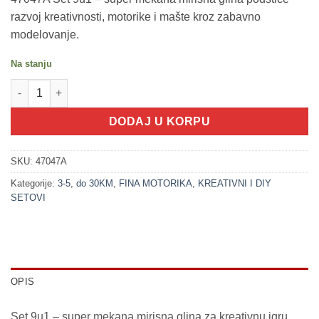
razvoj kreativnosti, motorike i mašte kroz zabavno
modelovanje.
Na stanju
200342 Set 9u1 - super mekana mirisna glina količina
DODAJ U KORPU
SKU:
47047A
Kategorije:
3-5
,
do 30KM
,
FINA MOTORIKA
,
KREATIVNI I DIY
SETOVI
OPIS
Set 9u1 – super mekana mirisna glina za kreativnu igru