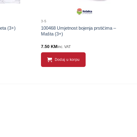
3-5
eta (3+)
100468 Umjetnost bojenja prstićima –
Mašta (3+)
7.50
KM
inc. VAT
Dodaj u korpu