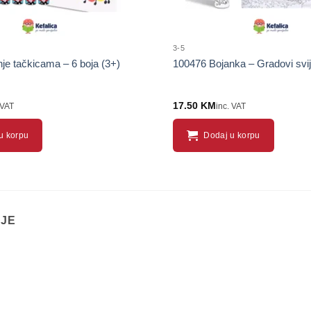
3-5
je tačkicama – 6 boja (3+)
100476 Bojanka – Gradovi svij
17.50
KM
 VAT
inc. VAT
u korpu
Dodaj u korpu
IJE