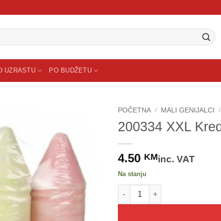
O UZRASTU
PO BUDŽETU
POČETNA
/
MALI GENIJALCI
/
200334 XXL Kred
Sačuvaj
proizvod
4.50
KM
inc. VAT
Na stanju
200334 XXL Kreda za trotoar -