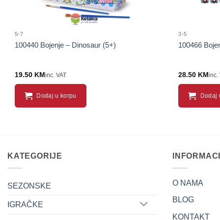
5-7
3-5
100440 Bojenje – Dinosaur (5+)
100466 Bojen
19.50
KM
28.50
KM
inc. VAT
inc.
Dodaj u korpu
Dodaj 
KATEGORIJE
INFORMAC
O NAMA
SEZONSKE
BLOG
IGRAČKE
KONTAKT