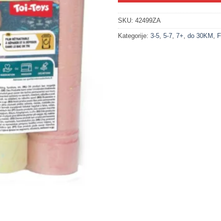
SKU:
42499ZA
Kategorije:
3-5
,
5-7
,
7+
,
do 30KM
,
F