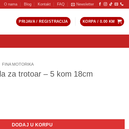
O nama
Blog
Kontakt
FAQ
Newsletter
PRIJAVA / REGISTRACIJA
KORPA /
0.00
KM
FINA MOTORIKA
a za trotoar – 5 kom 18cm
 5 kom 18cm količina
DODAJ U KORPU