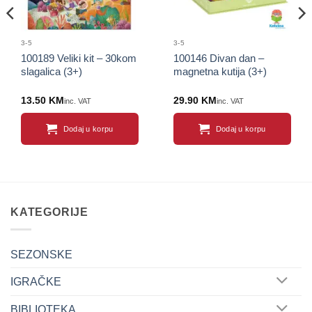
3-5
3-5
100189 Veliki kit – 30kom
100146 Divan dan –
slagalica (3+)
magnetna kutija (3+)
13.50
KM
29.90
KM
inc. VAT
inc. VAT
Dodaj u korpu
Dodaj u korpu
KATEGORIJE
SEZONSKE
IGRAČKE
BIBLIOTEKA