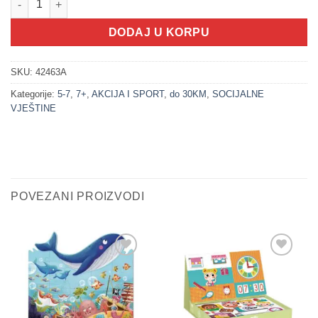
DODAJ U KORPU
SKU:
42463A
Kategorije:
5-7
,
7+
,
AKCIJA I SPORT
,
do 30KM
,
SOCIJALNE
VJEŠTINE
POVEZANI PROIZVODI
Sačuvaj
Sačuvaj
proizvod
proizvod