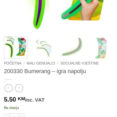
POČETNA
/
MALI GENIJALCI
/
SOCIJALNE VJEŠTINE
200330 Bumerang – igra napolju
5.50
KM
inc. VAT
Na stanju
200330 Bumerang - igra napolju količina