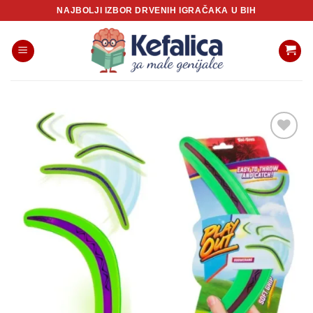
Skip
NAJBOLJI IZBOR DRVENIH IGRAČAKA U BIH
to
content
Sačuvaj
proizvod