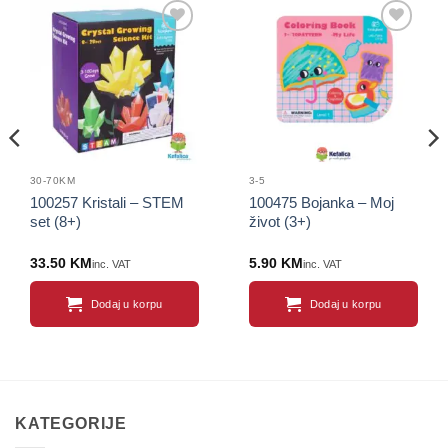
Sačuvaj
Sačuvaj
proizvod
proizvod
30-70KM
3-5
100257 Kristali – STEM
100475 Bojanka – Moj
set (8+)
život (3+)
33.50
KM
5.90
KM
inc. VAT
inc. VAT
Dodaj u korpu
Dodaj u korpu
KATEGORIJE