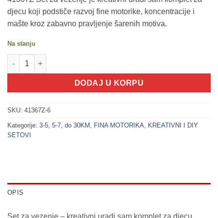
djecu koji podstiče razvoj fine motorike, koncentracije i
mašte kroz zabavno pravljenje šarenih motiva.
Na stanju
200325-6 Set za vezenje - CVJETIĆ (uradi sam) količina
DODAJ U KORPU
SKU:
41367Z-6
Kategorije:
3-5
,
5-7
,
do 30KM
,
FINA MOTORIKA
,
KREATIVNI I DIY
SETOVI
OPIS
Set za vezenje – kreativni uradi sam komplet za djecu