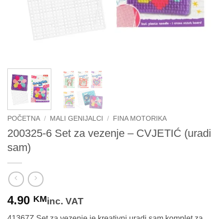
POČETNA
/
MALI GENIJALCI
/
FINA MOTORIKA
200325-6 Set za vezenje – CVJETIĆ (uradi
sam)
4.90
KM
inc. VAT
41367Z Set za vezenje je kreativni uradi sam komplet za