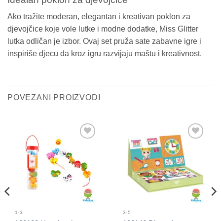
Ako tražite moderan, elegantan i kreativan poklon za
djevojčice koje vole lutke i modne dodatke, Miss Glitter
lutka odličan je izbor. Ovaj set pruža sate zabavne igre i
inspiriše djecu da kroz igru razvijaju maštu i kreativnost.
POVEZANI PROIZVODI
Sačuvaj
Sačuvaj
proizvod
proizvod
1-3
3-5