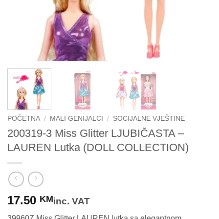
POČETNA
/
MALI GENIJALCI
/
SOCIJALNE VJEŠTINE
200319-3 Miss Glitter LJUBIČASTA –
LAUREN Lutka (DOLL COLLECTION)
17.50
KM
inc. VAT
39960Z Miss Glitter LAUREN lutka sa elegantnom