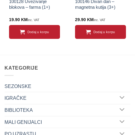
100128 Uvezivanje
100146 Divan dan –
blokova – farma (1+)
magnetna kutija (3+)
19.90
KM
29.90
KM
inc. VAT
inc. VAT
Dodaj u korpu
Dodaj u korpu
KATEGORIJE
SEZONSKE
IGRAČKE
BIBLIOTEKA
MALI GENIJALCI
PO UZRASTU