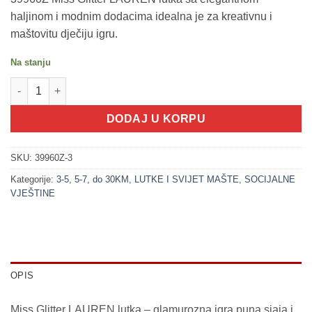
haljinom i modnim dodacima idealna je za kreativnu i
maštovitu dječiju igru.
Na stanju
200319-3 Miss Glitter LJUBIČASTA - LAUREN Lutka (DOLL COL
DODAJ U KORPU
SKU:
39960Z-3
Kategorije:
3-5
,
5-7
,
do 30KM
,
LUTKE I SVIJET MAŠTE
,
SOCIJALNE
VJEŠTINE
OPIS
Miss Glitter LAUREN lutka – glamurozna igra puna sjaja i