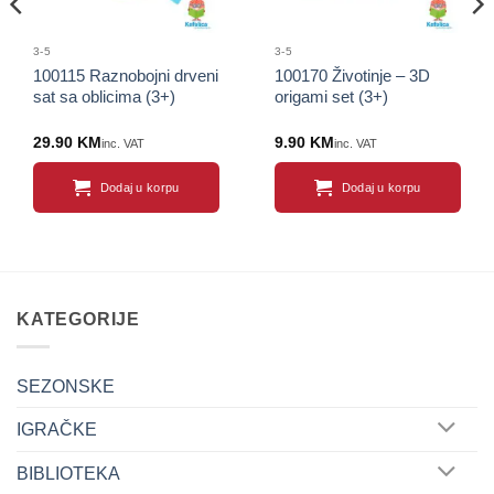
3-5
3-5
100115 Raznobojni drveni
100170 Životinje – 3D
sat sa oblicima (3+)
origami set (3+)
29.90
KM
9.90
KM
inc. VAT
inc. VAT
Dodaj u korpu
Dodaj u korpu
KATEGORIJE
SEZONSKE
IGRAČKE
BIBLIOTEKA