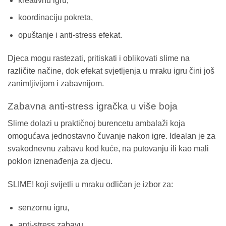
kreativnu igru,
koordinaciju pokreta,
opuštanje i anti-stress efekat.
Djeca mogu rastezati, pritiskati i oblikovati slime na
različite načine, dok efekat svjetljenja u mraku igru čini još
zanimljivijom i zabavnijom.
Zabavna anti-stress igračka u više boja
Slime dolazi u praktičnoj burencetu ambalaži koja
omogućava jednostavno čuvanje nakon igre. Idealan je za
svakodnevnu zabavu kod kuće, na putovanju ili kao mali
poklon iznenađenja za djecu.
SLIME! koji svijetli u mraku odličan je izbor za:
senzornu igru,
anti-stress zabavu,