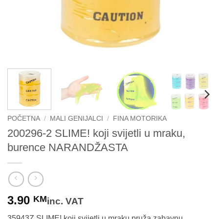
POČETNA
/
MALI GENIJALCI
/
FINA MOTORIKA
200296-2 SLIME! koji svijetli u mraku,
burence NARANDŽASTA
3.90
KM
inc. VAT
35943Z SLIME! koji svijetli u mraku pruža zabavnu