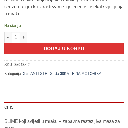
senzornu igru kroz rastezanje, gnječenje i efekat svjetljenja
u mraku.
Na stanju
200296-2 SLIME! koji svijetli u mraku, burence NARANDŽASTA k
DODAJ U KORPU
SKU:
35943Z-2
Kategorije:
3-5
,
ANTI-STRES
,
do 30KM
,
FINA MOTORIKA
OPIS
SLIME koji svijetli u mraku – zabavna rastezljiva masa za