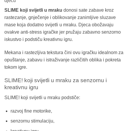
djecu
SLIME koji svijetli u mraku
donosi sate zabave kroz
rastezanje, gnječenje i oblikovanje zanimljive sluzave
mase koja dodatno svijetli u mraku. Djeca obožavaju
ovakve anti-stress igračke jer pružaju zabavno senzorno
iskustvo i podstiču kreativnu igru.
Mekana i rastezljiva tekstura čini ovu igračku idealnom za
opuštanje, zabavu i istraživanje različitih oblika i pokreta
tokom igre.
SLIME! koji svijetli u mraku za senzornu i
kreativnu igru
SLIME! koji svijetli u mraku podstiče:
razvoj fine motorike,
senzornu stimulaciju,