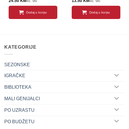
24.50
KM
13.50
KM
inc. VAT
inc. VAT
Dodaj u korpu
Dodaj u korpu
KATEGORIJE
SEZONSKE
IGRAČKE
BIBLIOTEKA
MALI GENIJALCI
PO UZRASTU
PO BUDŽETU