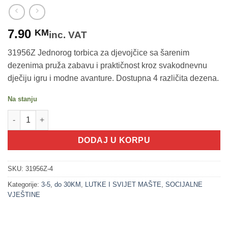
7.90
KM
inc. VAT
31956Z Jednorog torbica za djevojčice sa šarenim
dezenima pruža zabavu i praktičnost kroz svakodnevnu
dječiju igru i modne avanture. Dostupna 4 različita dezena.
Na stanju
200262-4 Jednorog torbica za djevojčice - dezen 4 (DREAM HOR
DODAJ U KORPU
SKU:
31956Z-4
Kategorije:
3-5
,
do 30KM
,
LUTKE I SVIJET MAŠTE
,
SOCIJALNE
VJEŠTINE