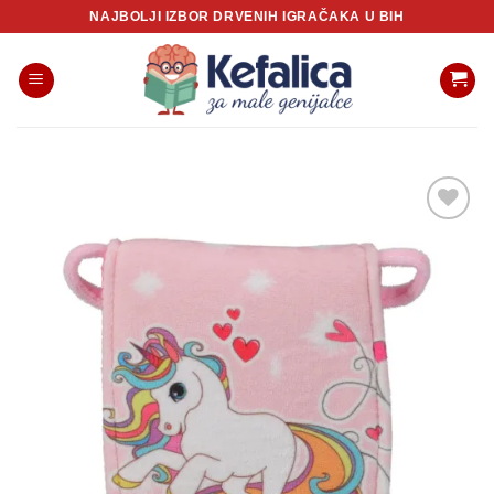
Skip
NAJBOLJI IZBOR DRVENIH IGRAČAKA U BIH
to
content
Sačuvaj
proizvod