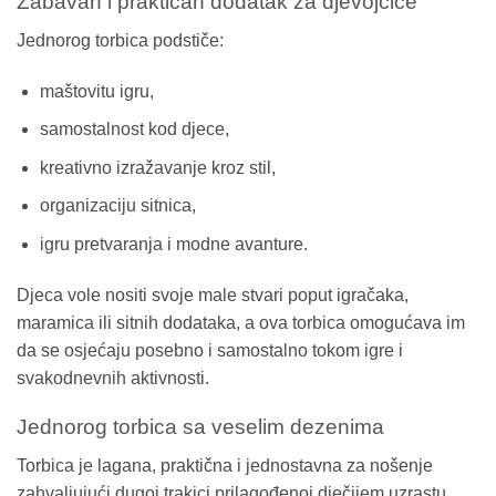
Zabavan i praktičan dodatak za djevojčice
Jednorog torbica podstiče:
maštovitu igru,
samostalnost kod djece,
kreativno izražavanje kroz stil,
organizaciju sitnica,
igru pretvaranja i modne avanture.
Djeca vole nositi svoje male stvari poput igračaka,
maramica ili sitnih dodataka, a ova torbica omogućava im
da se osjećaju posebno i samostalno tokom igre i
svakodnevnih aktivnosti.
Jednorog torbica sa veselim dezenima
Torbica je lagana, praktična i jednostavna za nošenje
zahvaljujući dugoj trakici prilagođenoj dječijem uzrastu.