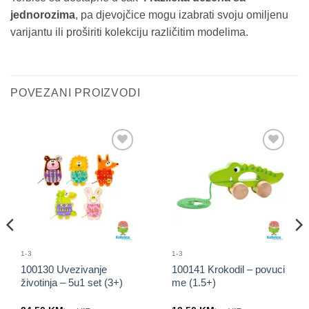
jednorozima
, pa djevojčice mogu izabrati svoju omiljenu
varijantu ili proširiti kolekciju različitim modelima.
POVEZANI PROIZVODI
Sačuvaj
Sačuvaj
proizvod
proizvod
1-3
1-3
100130 Uvezivanje
100141 Krokodil – povuci
životinja – 5u1 set (3+)
me (1.5+)