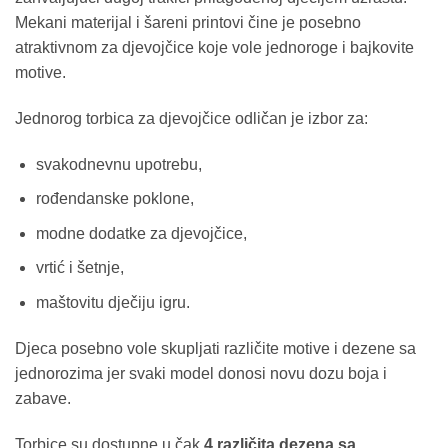
Mekani materijal i šareni printovi čine je posebno
atraktivnom za djevojčice koje vole jednoroge i bajkovite
motive.
Jednorog torbica za djevojčice odličan je izbor za:
svakodnevnu upotrebu,
rođendanske poklone,
modne dodatke za djevojčice,
vrtić i šetnje,
maštovitu dječiju igru.
Djeca posebno vole skupljati različite motive i dezenе sa
jednorozima jer svaki model donosi novu dozu boja i
zabave.
Torbice su dostupne u čak
4 različita dezena sa