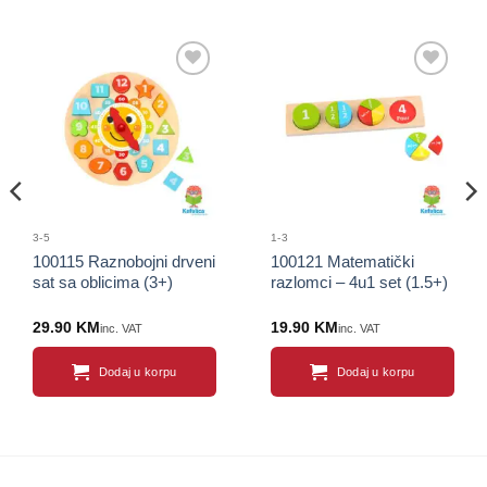
Sačuvaj
Sačuvaj
proizvod
proizvod
3-5
1-3
100115 Raznobojni drveni
100121 Matematički
sat sa oblicima (3+)
razlomci – 4u1 set (1.5+)
29.90
KM
19.90
KM
inc. VAT
inc. VAT
Dodaj u korpu
Dodaj u korpu