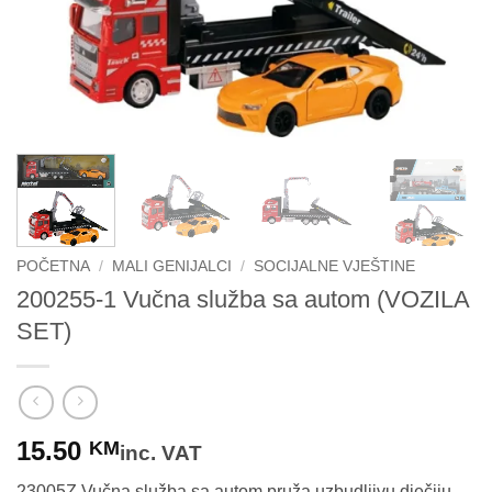
POČETNA
/
MALI GENIJALCI
/
SOCIJALNE VJEŠTINE
200255-1 Vučna služba sa autom (VOZILA
SET)
15.50
KM
inc. VAT
23005Z Vučna služba sa autom pruža uzbudljivu dječiju