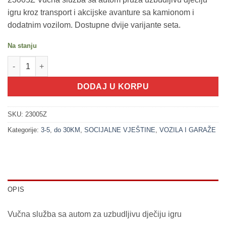
igru kroz transport i akcijske avanture sa kamionom i
dodatnim vozilom. Dostupne dvije varijante seta.
Na stanju
200255-1 Vučna služba sa autom (VOZILA SET) količina
DODAJ U KORPU
SKU:
23005Z
Kategorije:
3-5
,
do 30KM
,
SOCIJALNE VJEŠTINE
,
VOZILA I GARAŽE
OPIS
Vučna služba sa autom za uzbudljivu dječiju igru