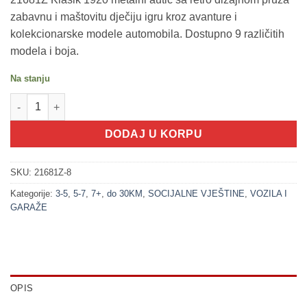
zabavnu i maštovitu dječiju igru kroz avanture i
kolekcionarske modele automobila. Dostupno 9 različitih
modela i boja.
Na stanju
200251-8 Klasik 1920 - style bijela (VOZILA SET) količina
DODAJ U KORPU
SKU:
21681Z-8
Kategorije:
3-5
,
5-7
,
7+
,
do 30KM
,
SOCIJALNE VJEŠTINE
,
VOZILA I
GARAŽE
OPIS