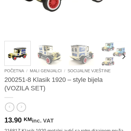
POČETNA
/
MALI GENIJALCI
/
SOCIJALNE VJEŠTINE
200251-8 Klasik 1920 – style bijela
(VOZILA SET)
13.90
KM
inc. VAT
21681Z Klasik 1920 metalni autić sa retro dizajnom pruža