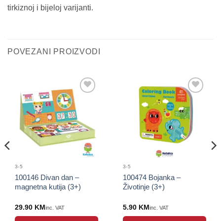
tirkiznoj i bijeloj varijanti.
POVEZANI PROIZVODI
Sačuvaj
Sačuvaj
proizvod
proizvod
3-5
3-5
100146 Divan dan –
100474 Bojanka –
magnetna kutija (3+)
Životinje (3+)
29.90
KM
5.90
KM
inc. VAT
inc. VAT