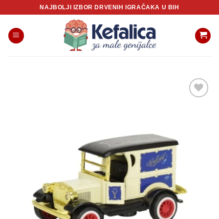
Skip
NAJBOLJI IZBOR DRVENIH IGRAČAKA U BIH
to
content
Sačuvaj
proizvod