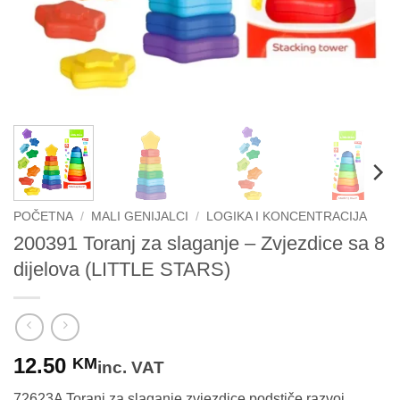
POČETNA
/
MALI GENIJALCI
/
LOGIKA I KONCENTRACIJA
200391 Toranj za slaganje – Zvjezdice sa 8
dijelova (LITTLE STARS)
12.50
KM
inc. VAT
72623A Toranj za slaganje zvjezdice podstiče razvoj