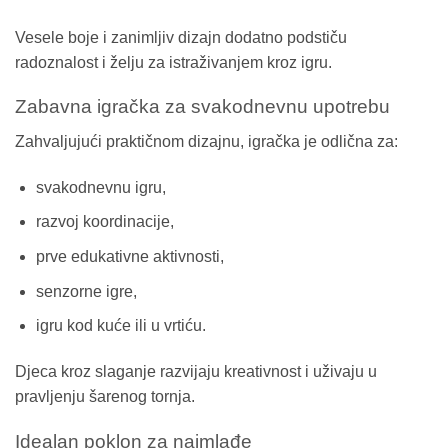
Vesele boje i zanimljiv dizajn dodatno podstiču
radoznalost i želju za istraživanjem kroz igru.
Zabavna igračka za svakodnevnu upotrebu
Zahvaljujući praktičnom dizajnu, igračka je odlična za:
svakodnevnu igru,
razvoj koordinacije,
prve edukativne aktivnosti,
senzorne igre,
igru kod kuće ili u vrtiću.
Djeca kroz slaganje razvijaju kreativnost i uživaju u
pravljenju šarenog tornja.
Idealan poklon za najmlađe