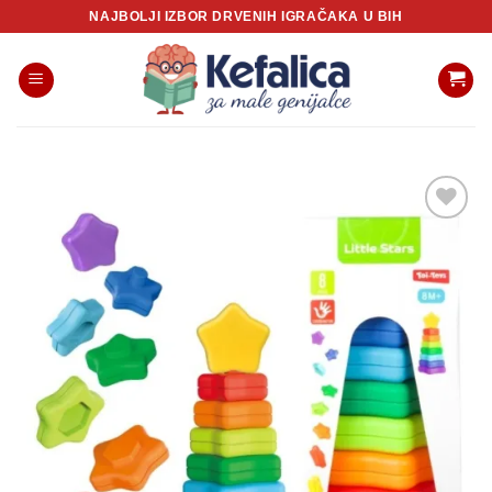
Skip
NAJBOLJI IZBOR DRVENIH IGRAČAKA U BIH
to
content
Sačuvaj
proizvod