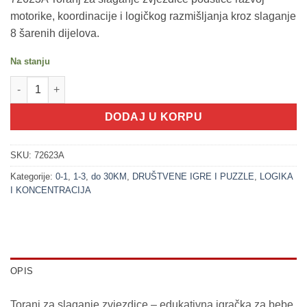
motorike, koordinacije i logičkog razmišljanja kroz slaganje
8 šarenih dijelova.
Na stanju
200391 Toranj za slaganje - Zvjezdice sa 8 dijelova (LITTLE STA
DODAJ U KORPU
SKU:
72623A
Kategorije:
0-1
,
1-3
,
do 30KM
,
DRUŠTVENE IGRE I PUZZLE
,
LOGIKA
I KONCENTRACIJA
OPIS
Toranj za slaganje zvjezdice – edukativna igračka za bebe