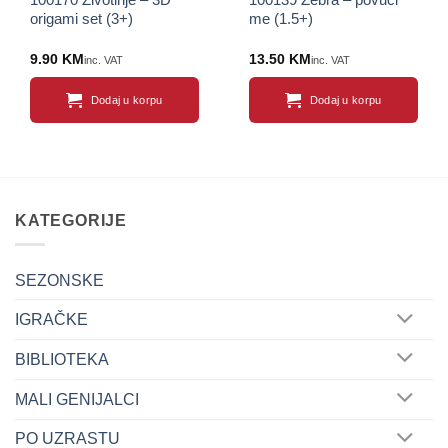
origami set (3+)
me (1.5+)
9.90
KM
13.50
KM
inc. VAT
inc. VAT
Dodaj u korpu
Dodaj u korpu
KATEGORIJE
SEZONSKE
IGRAČKE
BIBLIOTEKA
MALI GENIJALCI
PO UZRASTU