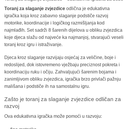
Toranj za slaganje zvjezdice
odlična je edukativna
igračka koja kroz zabavno slaganje podstiče razvoj
motorike, koordinacije i logičkog razmišljanja kod
najmlađih. Set sadrži 8 šarenih dijelova u obliku zvjezdica
koje djeca slažu od najveće ka najmanjoj, stvarajući veseli
toranj kroz igru i istraživanje.
Djeca kroz slaganje razvijaju osjećaj za veličine, boje i
redoslijed, dok istovremeno vježbaju preciznost pokreta i
koordinaciju ruku i očiju. Zahvaljujući šarenim bojama i
zanimljivom obliku zvjezdica, igračka brzo privlači pažnju
mališana i podstiče ih na samostalnu igru.
Zašto je toranj za slaganje zvjezdice odličan za
razvoj
Ova edukativna igračka može pomoći u razvoju: