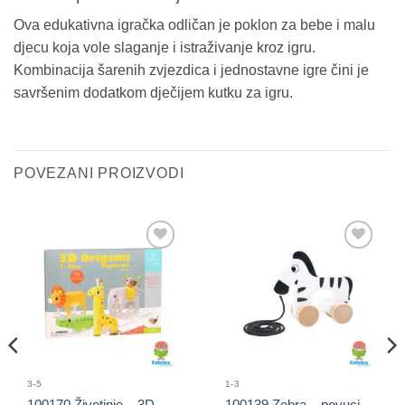
Ova edukativna igračka odličan je poklon za bebe i malu
djecu koja vole slaganje i istraživanje kroz igru.
Kombinacija šarenih zvjezdica i jednostavne igre čini je
savršenim dodatkom dječijem kutku za igru.
POVEZANI PROIZVODI
Sačuvaj
Sačuvaj
proizvod
proizvod
3-5
1-3
100170 Životinje – 3D
100139 Zebra – povuci