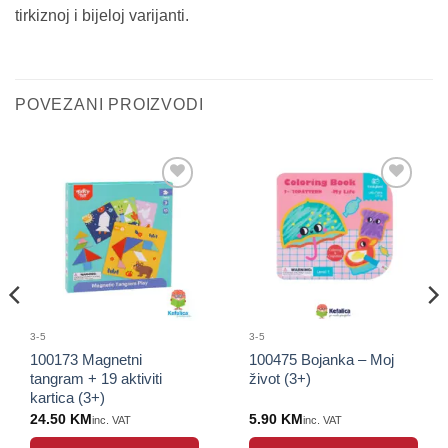
tirkiznoj i bijeloj varijanti.
POVEZANI PROIZVODI
Sačuvaj
Sačuvaj
proizvod
proizvod
3-5
3-5
100173 Magnetni
100475 Bojanka – Moj
tangram + 19 aktiviti
život (3+)
kartica (3+)
24.50
KM
5.90
KM
inc. VAT
inc. VAT