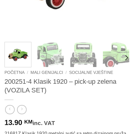
POČETNA
/
MALI GENIJALCI
/
SOCIJALNE VJEŠTINE
200251-4 Klasik 1920 – pick-up zelena
(VOZILA SET)
13.90
KM
inc. VAT
21681Z Klasik 1920 metalni autić sa retro dizajnom pruža