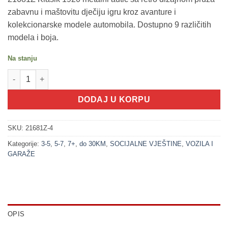
zabavnu i maštovitu dječiju igru kroz avanture i
kolekcionarske modele automobila. Dostupno 9 različitih
modela i boja.
Na stanju
200251-4 Klasik 1920 - pick-up zelena (VOZILA SET) količina
DODAJ U KORPU
SKU:
21681Z-4
Kategorije:
3-5
,
5-7
,
7+
,
do 30KM
,
SOCIJALNE VJEŠTINE
,
VOZILA I
GARAŽE
OPIS