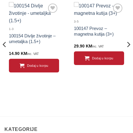
3-5
100147 Prevoz –
1-3
magnetna kutija (3+)
100154 Divlje životinje –
umetaljka (1.5+)
29.90
KM
inc. VAT
14.90
KM
inc. VAT
Dodaj u korpu
Dodaj u korpu
KATEGORIJE