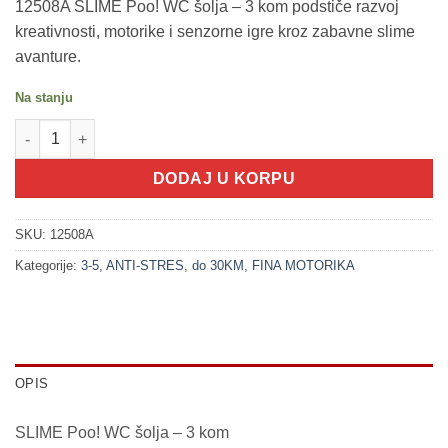
12508A SLIME Poo! WC šolja – 3 kom podstiče razvoj
kreativnosti, motorike i senzorne igre kroz zabavne slime
avanture.
Na stanju
200225 SLIME Poo! wc šolja - 3kom količina
DODAJ U KORPU
SKU:
12508A
Kategorije:
3-5
,
ANTI-STRES
,
do 30KM
,
FINA MOTORIKA
OPIS
SLIME Poo! WC šolja – 3 kom