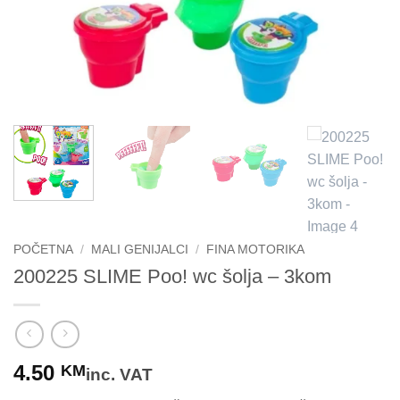
POČETNA
/
MALI GENIJALCI
/
FINA MOTORIKA
200225 SLIME Poo! wc šolja – 3kom
4.50
KM
inc. VAT