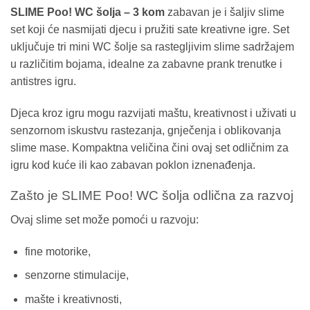
SLIME Poo! WC šolja – 3 kom
zabavan je i šaljiv slime
set koji će nasmijati djecu i pružiti sate kreativne igre. Set
uključuje tri mini WC šolje sa rastegljivim slime sadržajem
u različitim bojama, idealne za zabavne prank trenutke i
antistres igru.
Djeca kroz igru mogu razvijati maštu, kreativnost i uživati u
senzornom iskustvu rastezanja, gnječenja i oblikovanja
slime mase. Kompaktna veličina čini ovaj set odličnim za
igru kod kuće ili kao zabavan poklon iznenađenja.
Zašto je SLIME Poo! WC šolja odlična za razvoj
Ovaj slime set može pomoći u razvoju:
fine motorike,
senzorne stimulacije,
mašte i kreativnosti,