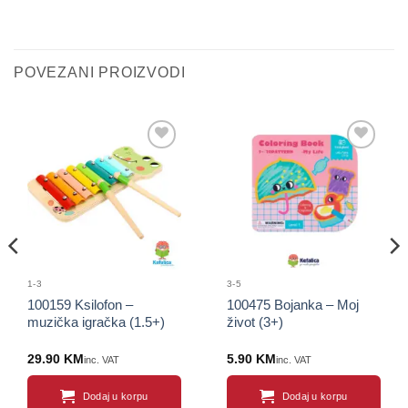
POVEZANI PROIZVODI
Sačuvaj
Sačuvaj
proizvod
proizvod
1-3
3-5
100159 Ksilofon –
100475 Bojanka – Moj
muzička igračka (1.5+)
život (3+)
29.90
KM
5.90
KM
inc. VAT
inc. VAT
Dodaj u korpu
Dodaj u korpu