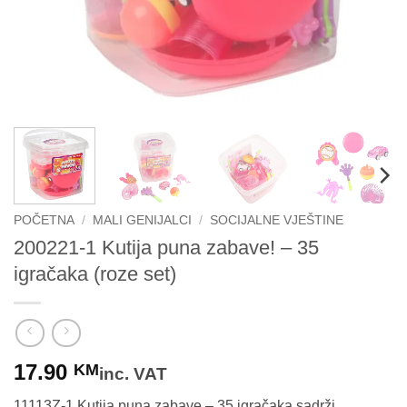
POČETNA
/
MALI GENIJALCI
/
SOCIJALNE VJEŠTINE
200221-1 Kutija puna zabave! – 35
igračaka (roze set)
17.90
KM
inc. VAT
11113Z-1 Kutija puna zabave – 35 igračaka sadrži