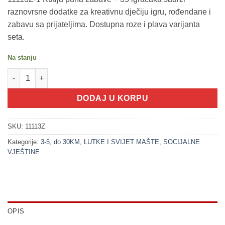
raznovrsne dodatke za kreativnu dječiju igru, rođendane i
zabavu sa prijateljima. Dostupna roze i plava varijanta
seta.
Na stanju
200221-1 Kutija puna zabave! - 35 igračaka (roze set) količina
DODAJ U KORPU
SKU:
11113Z
Kategorije:
3-5
,
do 30KM
,
LUTKE I SVIJET MAŠTE
,
SOCIJALNE
VJEŠTINE
OPIS