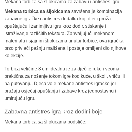
Mekana torbica sa šljokicama za zabavu i antistres igru
Mekana torbica sa šljokicama
savršena je kombinacija
zabavne igračke i antistres dodatka koji djeci pruža
opuštajuću i zanimljivu igru kroz dodir, stiskanje i
istraživanje različitih tekstura. Zahvaljujući mekanom
materijalu i sjajnim šljokicama unutar torbice, ova igračka
brzo privlači pažnju mališana i postaje omiljeni dio njihove
kolekcije.
Torbica veličine 8 cm idealna je za dječije ruke i veoma
praktična za nošenje tokom igre kod kuće, u školi, vrtiću ili
na putovanju. Djeca vole mekane antistres igračke jer
pružaju osjećaj opuštanja i zabave kroz jednostavnu i
umirujuću igru.
Zabavna antistres igra kroz dodir i boje
Mekana torbica sa šljokicama podstiče: