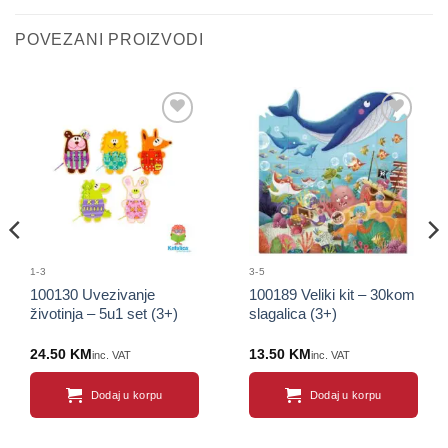
POVEZANI PROIZVODI
Sačuvaj
Sačuvaj
proizvod
proizvod
1-3
3-5
100130 Uvezivanje
100189 Veliki kit – 30kom
životinja – 5u1 set (3+)
slagalica (3+)
24.50
KM
13.50
KM
inc. VAT
inc. VAT
Dodaj u korpu
Dodaj u korpu