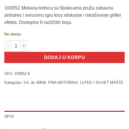
10005Z Mekana torbica sa šljokicama pruža zabavnu
antistres i senzornu igru kroz stiskanje i istraživanje glitter
efekta. Dostupno 6 različitih boja.
Na stanju
200217-6 Mekana narandžasta torbica sa šljokicama - 8 cm (A
DODAJ U KORPU
SKU:
10005Z-6
Kategorije:
3-5
,
do 30KM
,
FINA MOTORIKA
,
LUTKE I SVIJET MAŠTE
OPIS