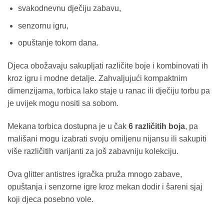
svakodnevnu dječiju zabavu,
senzornu igru,
opuštanje tokom dana.
Djeca obožavaju sakupljati različite boje i kombinovati ih
kroz igru i modne detalje. Zahvaljujući kompaktnim
dimenzijama, torbica lako staje u ranac ili dječiju torbu pa
je uvijek mogu nositi sa sobom.
Mekana torbica dostupna je u čak
6 različitih boja
, pa
mališani mogu izabrati svoju omiljenu nijansu ili sakupiti
više različitih varijanti za još zabavniju kolekciju.
Ova glitter antistres igračka pruža mnogo zabave,
opuštanja i senzorne igre kroz mekan dodir i šareni sjaj
koji djeca posebno vole.