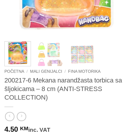
POČETNA
/
MALI GENIJALCI
/
FINA MOTORIKA
200217-6 Mekana narandžasta torbica sa
šljokicama – 8 cm (ANTI-STRESS
COLLECTION)
4.50
KM
inc. VAT