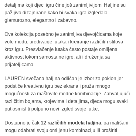
detaljima koji djeci igru čine još zanimljivijom. Haljine su
pažljivo dizajnirane kako bi svaka igra izgledala
glamurozno, elegantno i zabavno.
Ova kolekcija posebno je zanimljiva djevojčicama koje
vole modu, uređivanje lutaka i kreiranje različitih stilova
kroz igru. Presvlačenje lutaka često postaje omiljena
aktivnost tokom samostalne igre, ali i druženja sa
prijateljicama.
LAUREN svečana haljina odličan je izbor za poklon jer
podstiče kreativnu igru bez ekrana i pruža mnogo
mogućnosti za maštovite modne kombinacije. Zahvaljujući
različitim bojama, krojevima i detaljima, djeca mogu svaki
put osmisliti potpuno novi izgled svoje lutke.
Dostupno je čak
12 različitih modela haljina
, pa mališani
mogu odabrati svoju omiljenu kombinaciju ili proširiti