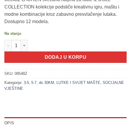
COLLECTION kolekcije podstiče kreativnu igru, maštu i
modne kombinacije kroz zabavno presvlačenje lutaka.
Dostupno 12 modela.
Na stanju
200216-1 LAUREN Svečana haljina - bijelo-plava (DOLL COLLEC
DODAJ U KORPU
SKU:
08548Z
Kategorije:
3-5
,
5-7
,
do 30KM
,
LUTKE I SVIJET MAŠTE
,
SOCIJALNE
VJEŠTINE
OPIS