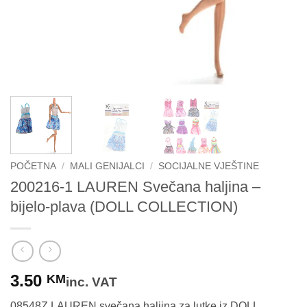
POČETNA
/
MALI GENIJALCI
/
SOCIJALNE VJEŠTINE
200216-1 LAUREN Svečana haljina –
bijelo-plava (DOLL COLLECTION)
3.50
KM
inc. VAT
08548Z LAUREN svečana haljina za lutke iz DOLL