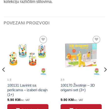
kolekciju različitim stilovima.
POVEZANI PROIZVODI
Sačuvaj
Sačuvaj
proizvod
proizvod
1-3
3-5
100131 Lavirint sa
100170 Životinje – 3D
perlicama – izaberi dizajn
origami set (3+)
(1+)
9.90
KM
9.90
KM
inc. VAT
inc. VAT