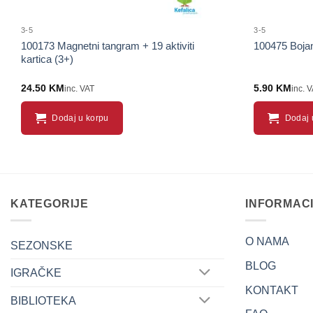
3-5
3-5
100173 Magnetni tangram + 19 aktiviti
100475 Bojan
kartica (3+)
24.50
KM
5.90
KM
inc. VAT
inc. 
Dodaj u korpu
Dodaj 
KATEGORIJE
INFORMAC
O NAMA
SEZONSKE
BLOG
IGRAČKE
KONTAKT
BIBLIOTEKA