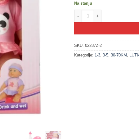
Na stanju
200207-2 BEAU Lutka beba 31
SKU:
02287Z-2
Kategorije:
1-3
,
3-5
,
30-70KM
,
LUTK