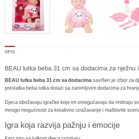
OPIS
BEAU lutka beba 31 cm sa dodacima za nježnu i 
BEAU lutka beba 31 cm sa dodacima
savršen je izbor za d
preslatka beba lutka dolazi sa zanimljivim dodacima za hranjenj
Djeca obožavaju igračke koje im omogućavaju da imitiraju svak
mnogo mogućnosti za kreativno izražavanje i maštovite scena
Igra koja razvija pažnju i emocije
Kroz igru sa lutkom djeca razvijaju: