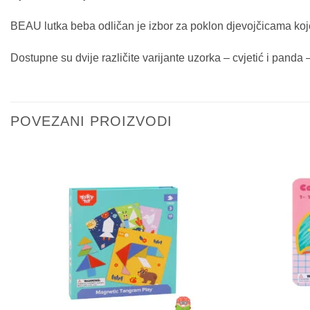
BEAU lutka beba odličan je izbor za poklon djevojčicama koje v
Dostupne su dvije različite varijante uzorka – cvjetić i panda
POVEZANI PROIZVODI
Sačuvaj
proizvod