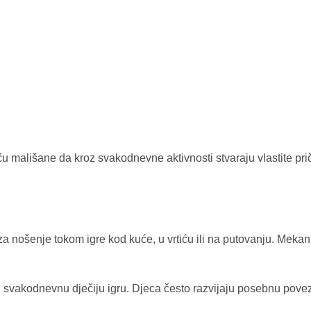
u mališane da kroz svakodnevne aktivnosti stvaraju vlastite priče 
za nošenje tokom igre kod kuće, u vrtiću ili na putovanju. Mekani 
 svakodnevnu dječiju igru. Djeca često razvijaju posebnu povez