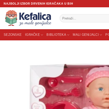
Skip
NAJBOLJI IZBOR DRVENIH IGRAČAKA U BIH
to
content
Pretraži:
SEZONSKE
IGRAČKE
BIBLIOTEKA
MALI GENIJALCI
P