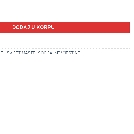
 cm sa dodacima - panda (DOLL COLLECTION) količina
DODAJ U KORPU
E I SVIJET MAŠTE
,
SOCIJALNE VJEŠTINE