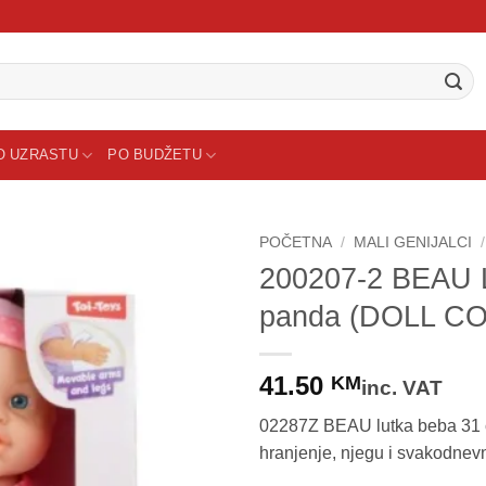
O UZRASTU
PO BUDŽETU
POČETNA
/
MALI GENIJALCI
/
200207-2 BEAU L
Sačuvaj
panda (DOLL C
proizvod
41.50
KM
inc. VAT
02287Z BEAU lutka beba 31 c
hranjenje, njegu i svakodnev