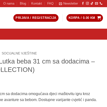
O nama
Blog
Kontakt
FAQ
Newsletter
PRIJAVA / REGISTRACIJA
KORPA /
0.00
KM
SOCIJALNE VJEŠTINE
utka beba 31 cm sa dodacima –
OLLECTION)
m sa dodacima omogućava djeci maštovitu igru kroz
ne avanture sa bebom. Dostupne varijante cvjetić i panda.