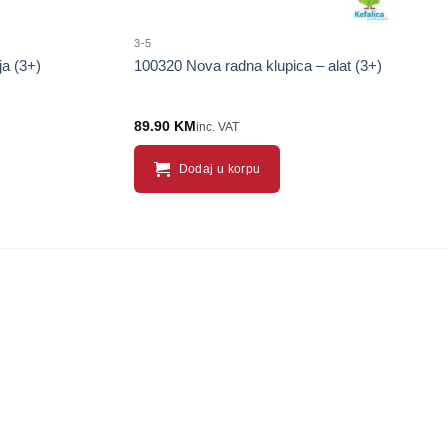
3-5
ja (3+)
100320 Nova radna klupica – alat (3+)
89.90
KM
inc. VAT
Dodaj u korpu