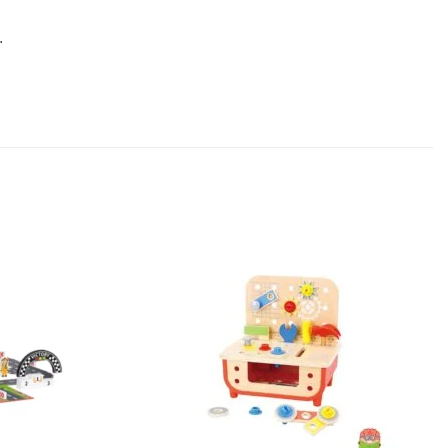
.
Sačuvaj
Sačuvaj
proizvod
proizvod