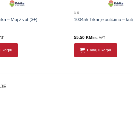
3-5
ka – Moj život (3+)
100455 Trkanje autićima – kuti
55.50
KM
VAT
inc. VAT
u korpu
Dodaj u korpu
IJE