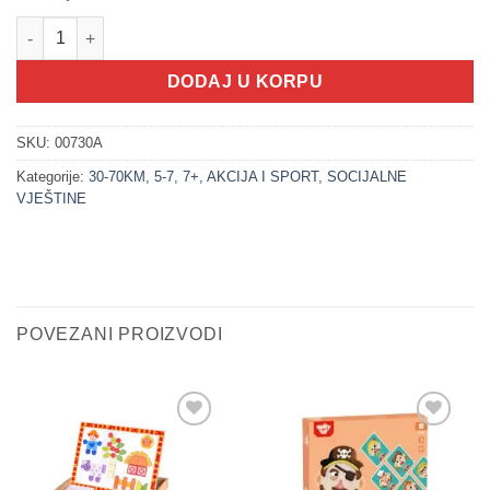
200206 Set za igru napolju 5u1 (OUTDOOR) količina
DODAJ U KORPU
SKU:
00730A
Kategorije:
30-70KM
,
5-7
,
7+
,
AKCIJA I SPORT
,
SOCIJALNE
VJEŠTINE
POVEZANI PROIZVODI
Sačuvaj
Sačuvaj
proizvod
proizvod