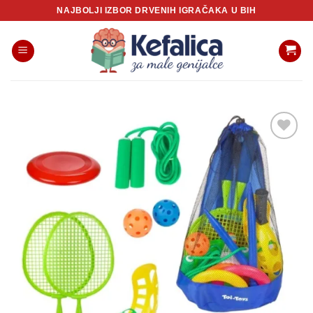
Skip
NAJBOLJI IZBOR DRVENIH IGRAČAKA U BIH
to
content
Sačuvaj
proizvod