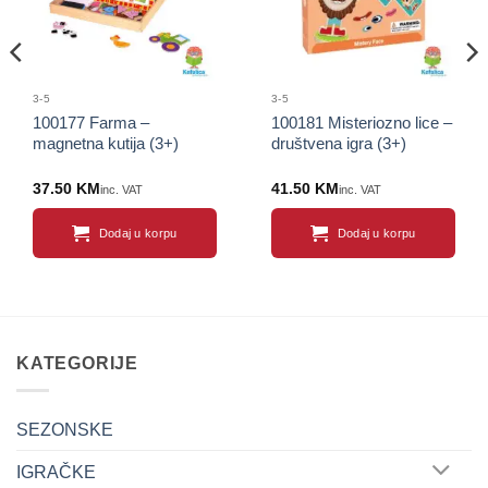
3-5
3-5
100177 Farma –
100181 Misteriozno lice –
magnetna kutija (3+)
društvena igra (3+)
37.50
KM
41.50
KM
inc. VAT
inc. VAT
Dodaj u korpu
Dodaj u korpu
KATEGORIJE
SEZONSKE
IGRAČKE