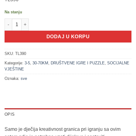
Na stanju
100181 Misteriozno lice - društvena igra (3+) količina
DODAJ U KORPU
SKU:
TL390
Kategorije:
3-5
,
30-70KM
,
DRUŠTVENE IGRE I PUZZLE
,
SOCIJALNE
VJEŠTINE
Oznaka:
sve
OPIS
Samo je dječija kreativnost granica pri igranju sa ovim