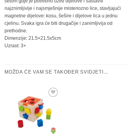
setom gdje je potrebno uzeti dijelove i sastaviti
najznimljivije i najsmješnije misteriozno lice, stavljajući
magnetne dijelove: kosu, šešire i dijelove lica u jednu
cjelinu. Svaka igra će biti drugačije i zanimljivija od
prethodne.
Dimenzije: 21.5×21.5x5cm
Uzrast: 3+
MOŽDA ĆE VAM SE TAKOĐER SVIDJETI…
Sačuvaj
proizvod