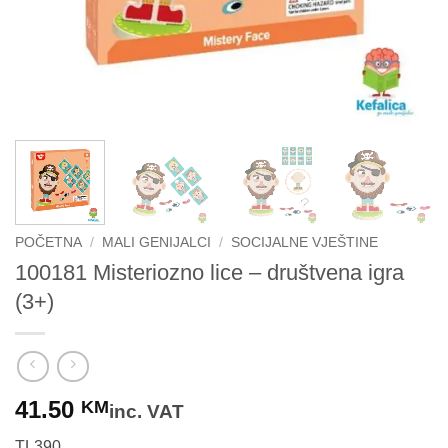
POČETNA
/
MALI GENIJALCI
/
SOCIJALNE VJEŠTINE
100181 Misteriozno lice – društvena igra
(3+)
41.50
KM
inc. VAT
TL390