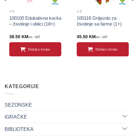
1-3
1-3
100100 Edukativna kocka
100116 Gnijezdo za
– životinje i oblici (18+)
životinje sa farme (1+)
38.50
KM
45.50
KM
inc. VAT
inc. VAT
Dodaj u korpu
Dodaj u korpu
KATEGORIJE
SEZONSKE
IGRAČKE
BIBLIOTEKA