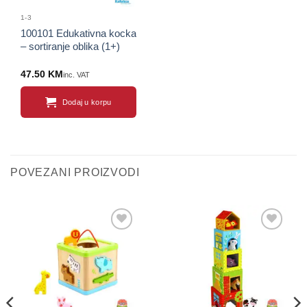
1-3
100101 Edukativna kocka
– sortiranje oblika (1+)
47.50
KM
inc. VAT
Dodaj u korpu
POVEZANI PROIZVODI
Sačuvaj
Sačuvaj
proizvod
proizvod