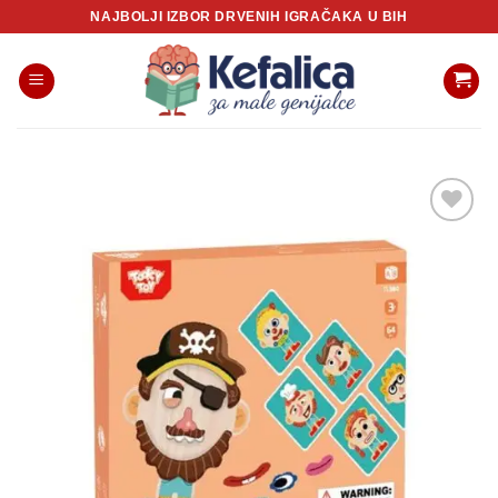
Skip
NAJBOLJI IZBOR DRVENIH IGRAČAKA U BIH
to
content
Sačuvaj
proizvod