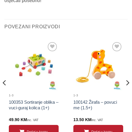
osjećati posebno!
POVEZANI PROIZVODI
Sačuvaj
Sačuvaj
proizvod
proizvod
1-3
1-3
100353 Sortiranje oblika –
100142 Žirafa – povuci
vuci-guraj kolica (1+)
me (1.5+)
49.90
KM
13.50
KM
inc. VAT
inc. VAT
Dodaj u korpu
Dodaj u korpu