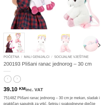
POČETNA
/
MALI GENIJALCI
/
SOCIJALNE VJEŠTINE
200193 Plišani ranac jednorog – 30 cm
39.10
KM
inc. VAT
75148Z Plišani ranac jednorog – 30 cm je mekan, sladak i
praktičan saputnik za vrtić, šetnju i svakodnevne dječije