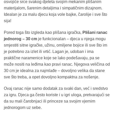
osvojiće srce svakog djeteta svojim mekanim plišanim
materijalom, šarenim detaljima i simpatičnim dizajnom.
Idealan je za malu djecu koja vole bajke, čarolije i sve što
sija!
Pored toga što izgleda kao plišana igračka,
Plišani ranac
jednorog – 30 cm
je funkcionalan – djeca u njega mogu
smjestiti sitne igračke, užinu, omiljene bojice ili sve što im
je potrebno za izlet ili vrtić. Lagan je, udoban i ima
praktične naramenice koje se lako podešavaju, pa se
može nositi na leđima kao pravi ranac. Njegova veličina od
30 cm je idealna za najmlađe – dovoljno velika da stane
sve što treba, a opet dovoljno kompaktna za nošenje.
Ovaj ranac nije samo dodatak za svaki dan, već i sredstvo
za igru. Djeca ga često koriste i u igri uloga, pretvarajući se
da su mali čarobnjaci ili princeze sa svojim vjernim
jednorogom uz sebe.