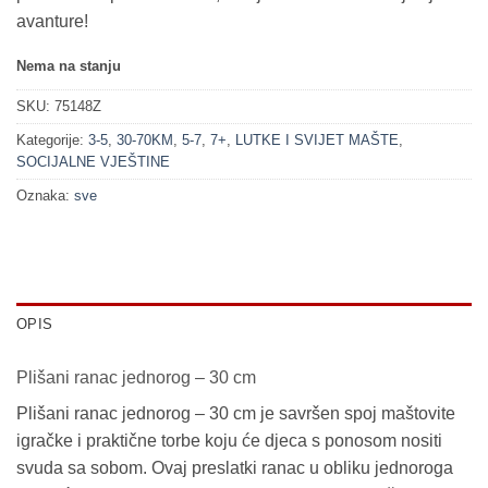
avanture!
Nema na stanju
SKU:
75148Z
Kategorije:
3-5
,
30-70KM
,
5-7
,
7+
,
LUTKE I SVIJET MAŠTE
,
SOCIJALNE VJEŠTINE
Oznaka:
sve
OPIS
Plišani ranac jednorog – 30 cm
Plišani ranac jednorog – 30 cm je savršen spoj maštovite
igračke i praktične torbe koju će djeca s ponosom nositi
svuda sa sobom. Ovaj preslatki ranac u obliku jednoroga