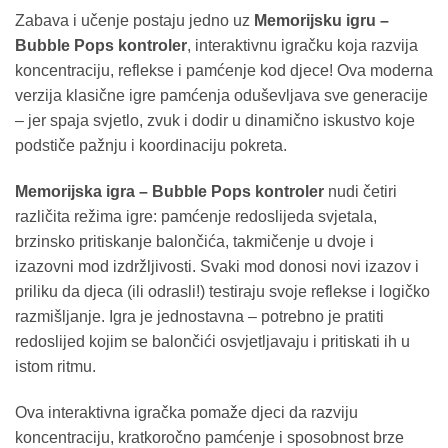
Zabava i učenje postaju jedno uz
Memorijsku igru –
Bubble Pops kontroler
, interaktivnu igračku koja razvija
koncentraciju, reflekse i pamćenje kod djece! Ova moderna
verzija klasične igre pamćenja oduševljava sve generacije
– jer spaja svjetlo, zvuk i dodir u dinamično iskustvo koje
podstiče pažnju i koordinaciju pokreta.
Memorijska igra – Bubble Pops kontroler
nudi četiri
različita režima igre: pamćenje redoslijeda svjetala,
brzinsko pritiskanje balončića, takmičenje u dvoje i
izazovni mod izdržljivosti. Svaki mod donosi novi izazov i
priliku da djeca (ili odrasli!) testiraju svoje reflekse i logičko
razmišljanje. Igra je jednostavna – potrebno je pratiti
redoslijed kojim se balončići osvjetljavaju i pritiskati ih u
istom ritmu.
Ova interaktivna igračka pomaže djeci da razviju
koncentraciju, kratkoročno pamćenje i sposobnost brze