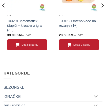
3-5
1-3
100291 Matematički
100162 Drveno voće na
štapići – kreativna igra
rezanje (1+)
(3+)
39.90
KM
23.50
KM
inc. VAT
inc. VAT
Dodaj u korpu
Dodaj u korpu
KATEGORIJE
SEZONSKE
IGRAČKE