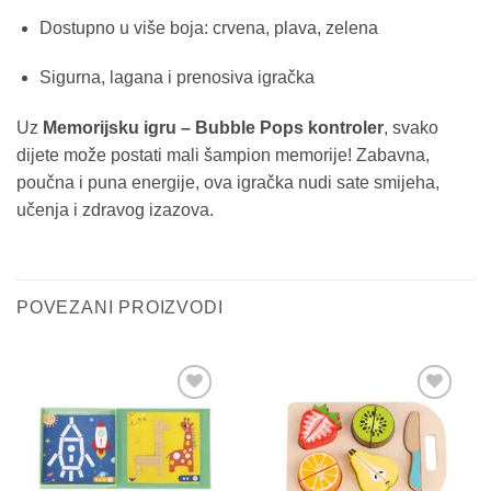
Dostupno u više boja: crvena, plava, zelena
Sigurna, lagana i prenosiva igračka
Uz
Memorijsku igru – Bubble Pops kontroler
, svako
dijete može postati mali šampion memorije! Zabavna,
poučna i puna energije, ova igračka nudi sate smijeha,
učenja i zdravog izazova.
POVEZANI PROIZVODI
Sačuvaj
Sačuvaj
proizvod
proizvod