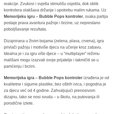
reakcije. Zvukovi i svjetla stimulišu osjetila, dok oblik
kontrolera olakšava držanje i upotrebu malim rukama. Uz
Memorijsku igru – Bubble Pops kontroler
, svaka partija
postaje prava avantura pažnje i brzine, uz neprestano
poboljšavanje rezultata.
Dizajnirana u živim bojama (zelena, plava, crvena), igra
privlači pažnju i motiviše djecu na učenje kroz zabavu.
Idealna je i za igru više djece – u “multiplayer” režimu
mališani mogu izazvati svoje prijatelje i takmičiti se u
pamćenju i brzini.
Memorijska igra – Bubble Pops kontroler
izrađena je od
kvalitetne i sigurne plastike, bez oštrih ivica, i pogodna je
za djecu već od 4 godine. Zahvaljujući prenosivom
dizajnu, lako se nosi svuda – u školu, na putovanja ili
porodične izlete.