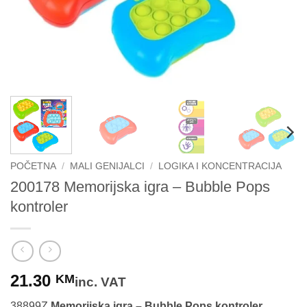
POČETNA
/
MALI GENIJALCI
/
LOGIKA I KONCENTRACIJA
200178 Memorijska igra – Bubble Pops
kontroler
21.30
KM
inc. VAT
38899Z
Memorijska igra – Bubble Pops kontroler