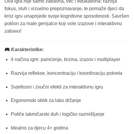
Ova igra nije samo zabavna, već i edukativna: razvija
fokus, sluh i vizuelno prepoznavanje, te pomaže djeci da
kroz igru unaprijede svoje kognitivne sposobnosti. Savršen
poklon za male genijalce koji vole izazove i interaktivnu
zabavu!
Karakteristike:
4 načina igre: pamćenje, brzina, izazov i multiplayer
Razvija reflekse, koncentraciju i koordinaciju pokreta
Svjetlosni i zvučni efekti za interaktivnu igru
Ergonomski oblik za lako držanje
Potiče takmičarski duh i logičko razmišljanje
Idealno za djecu 4+ godina