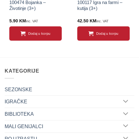
100474 Bojanka –
100117 Igra na farmi –
Životinje (3+)
kutija (3+)
5.90
KM
42.50
KM
inc. VAT
inc. VAT
Dodaj u korpu
Dodaj u korpu
KATEGORIJE
SEZONSKE
IGRAČKE
BIBLIOTEKA
MALI GENIJALCI
PO UZRASTU