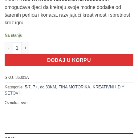
omogućava djeci da kreiraju svoje modne dodatke od
šarenih perlica i konaca, razvijajući kreativnost i spretnost
kroz igru.
Na stanju
200171 Set za izradu narukvica sa dodatkom količina
DODAJ U KORPU
SKU:
36001A
Kategorije:
5-7
,
7+
,
do 30KM
,
FINA MOTORIKA
,
KREATIVNI I DIY
SETOVI
Oznaka:
sve