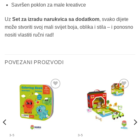
Savršen poklon za male kreativce
Uz
Set za izradu narukvica sa dodatkom
, svako dijete
može stvoriti svoj mali svijet boja, oblika i stila – i ponosno
nositi vlastiti ručni rad!
POVEZANI PROIZVODI
Sačuvaj
Sačuvaj
proizvod
proizvod
3-5
3-5