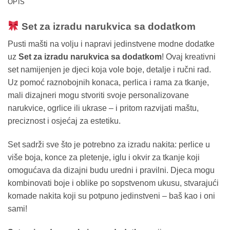
OPIS
Set za izradu narukvica sa dodatkom
Pusti mašti na volju i napravi jedinstvene modne dodatke
uz
Set za izradu narukvica sa dodatkom
! Ovaj kreativni
set namijenjen je djeci koja vole boje, detalje i ručni rad.
Uz pomoć raznobojnih konaca, perlica i rama za tkanje,
mali dizajneri mogu stvoriti svoje personalizovane
narukvice, ogrlice ili ukrase – i pritom razvijati maštu,
preciznost i osjećaj za estetiku.
Set sadrži sve što je potrebno za izradu nakita: perlice u
više boja, konce za pletenje, iglu i okvir za tkanje koji
omogućava da dizajni budu uredni i pravilni. Djeca mogu
kombinovati boje i oblike po sopstvenom ukusu, stvarajući
komade nakita koji su potpuno jedinstveni – baš kao i oni
sami!