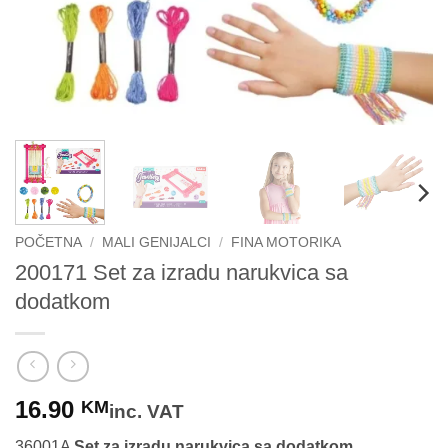
POČETNA
/
MALI GENIJALCI
/
FINA MOTORIKA
200171 Set za izradu narukvica sa
dodatkom
16.90
KM
inc. VAT
36001A
Set za izradu narukvica sa dodatkom