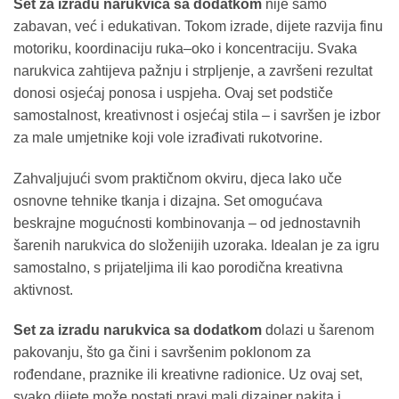
Set za izradu narukvica sa dodatkom
nije samo
zabavan, već i edukativan. Tokom izrade, dijete razvija finu
motoriku, koordinaciju ruka–oko i koncentraciju. Svaka
narukvica zahtijeva pažnju i strpljenje, a završeni rezultat
donosi osjećaj ponosa i uspjeha. Ovaj set podstiče
samostalnost, kreativnost i osjećaj stila – i savršen je izbor
za male umjetnike koji vole izrađivati rukotvorine.
Zahvaljujući svom praktičnom okviru, djeca lako uče
osnovne tehnike tkanja i dizajna. Set omogućava
beskrajne mogućnosti kombinovanja – od jednostavnih
šarenih narukvica do složenijih uzoraka. Idealan je za igru
samostalno, s prijateljima ili kao porodična kreativna
aktivnost.
Set za izradu narukvica sa dodatkom
dolazi u šarenom
pakovanju, što ga čini i savršenim poklonom za
rođendane, praznike ili kreativne radionice. Uz ovaj set,
svako dijete može postati pravi mali dizajner nakita i